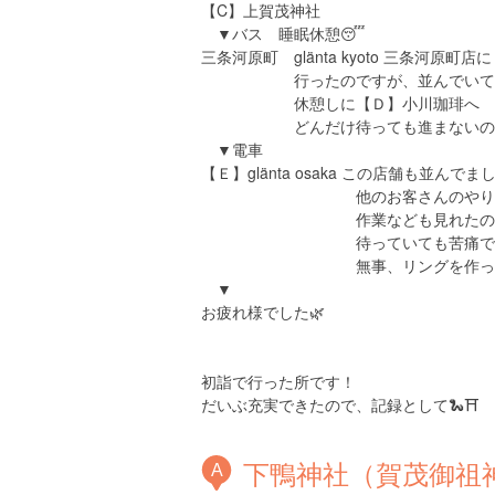
【C】上賀茂神社
▼バス 睡眠休憩😴
三条河原町 glänta kyoto 三条河原町店に
行ったのですが、並んでいて全
休憩しに【Ｄ】小川珈琲へ
どんだけ待っても進まないので、o
▼電車
【Ｅ】glänta osaka この店舗も並んで
他のお客さんのやり取り
作業なども見れたの
待っていても苦痛ではなか
無事、リングを作って貰って
▼
お疲れ様でした🌿
初詣で行った所です！
だいぶ充実できたので、記録として🐍⛩️
下鴨神社（賀茂御祖
A