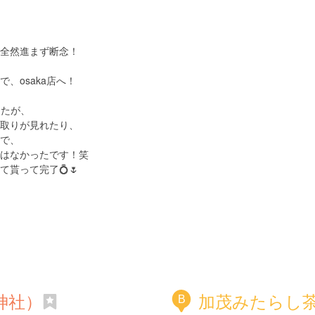
然進まず断念！
saka店へ！
ましたが、
が見れたり、
で、
ったです！笑
完了💍🌷
神社）
加茂みたらし
B