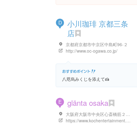
小川珈琲 京都三条
D
店
京都府京都市中京区中島町96-２
http://www.oc-ogawa.co.jp/
八咫烏みくじを添えて🍰
glänta osaka
E
大阪府大阪市中央区心斎橋筋２丁目３-２１
https://www.kochentertainment.com/glanta/