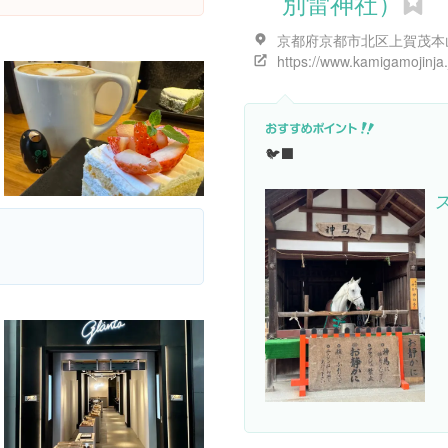
別雷神社）
https://www.kamigamojinja.
🐦‍⬛