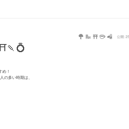
公開: 25
🍡💍
すめ！
の多い時期は、