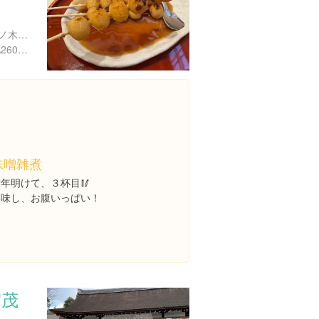
京都府京都市左京区下鴨松ノ木町５３
https://tabelog.com/kyoto/A2601/A260503/26001758/
味噌雑煮
年明けて、３杯目🥢
美味し、お腹いっぱい！
賀茂