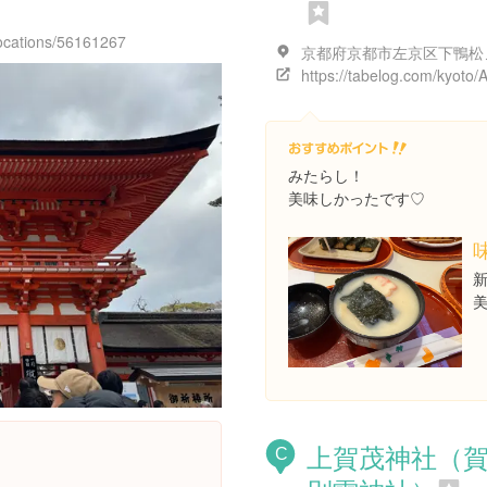
locations/56161267
みたらし！
美味しかったです♡
新
上賀茂神社（
C