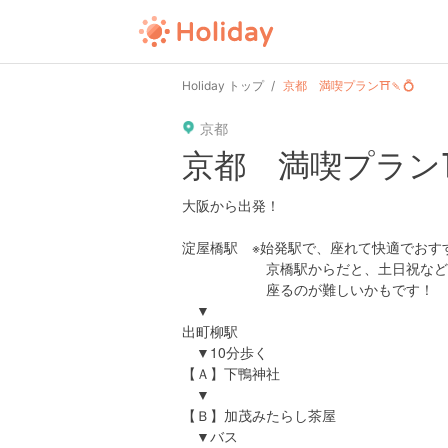
Holiday トップ
京都 満喫プラン⛩️🍡💍
京都
京都 満喫プラン⛩️
大阪から出発！
淀屋橋駅 ※始発駅で、座れて快適でおす
京橋駅からだと、土日祝など人
座るのが難しいかもです！
▼
出町柳駅
▼10分歩く
【Ａ】下鴨神社
▼
【Ｂ】加茂みたらし茶屋
▼バス