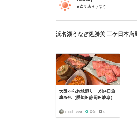
#飲食店 #うなぎ
浜名湖うなぎ処勝美 三ケ日本店
大阪からお城廻り 3泊4日旅
🏯🍻🥟（愛知▶︎静岡▶︎岐阜）
j.apple2850
愛知
0