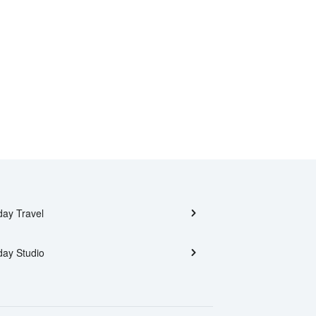
day Travel
day Studio