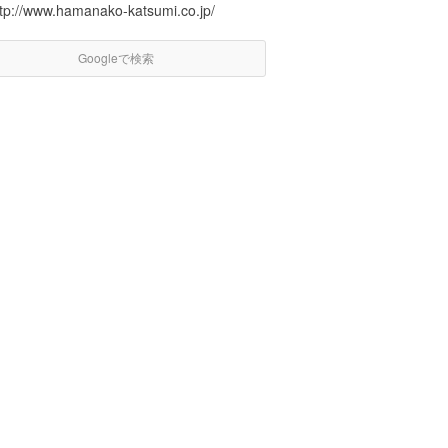
ttp://www.hamanako-katsumi.co.jp/
Googleで検索