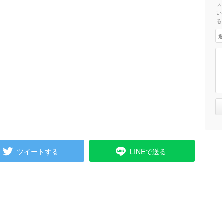
ス
い
る
ツイートする
LINEで送る