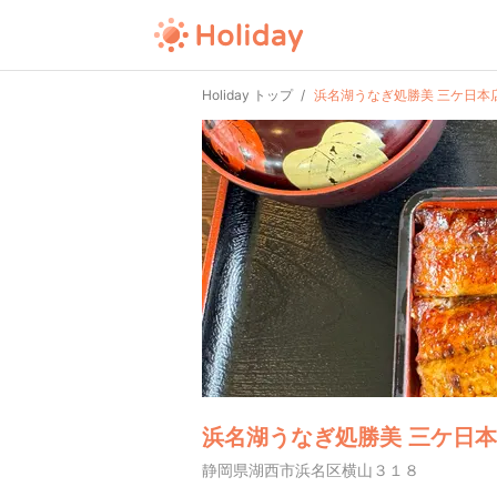
Holiday トップ
浜名湖うなぎ処勝美 三ケ日本
浜名湖うなぎ処勝美 三ケ日
静岡県湖西市浜名区横山３１８