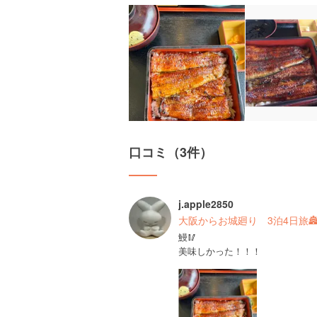
口コミ（3件）
j.apple2850
大阪からお城廻り 3泊4日旅🏯
鰻🥢
美味しかった！！！