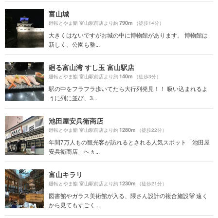
富山城
790m
廻転とやま鮨 富山駅前店より約
（徒歩14分）
大きくはないですがお城の中に博物館があります。 博物館は
新しく、公園も整...
廻る富山湾 すし玉 富山駅店
140m
廻転とやま鮨 富山駅前店より約
（徒歩3分）
駅の中をフラフラ歩いてたら大行列発見！！ 吸い込まれるよ
うに列に並び、3...
池田屋安兵衛商店
1280m
廻転とやま鮨 富山駅前店より約
（徒歩22分）
年間7万人もの観光客が訪れるとされる人気スポット「池田屋
安兵衛商店」へ🚶...
富山キラリ
1230m
廻転とやま鮨 富山駅前店より約
（徒歩21分）
図書館やガラス美術館が入る、隈さん設計の複合施設🐻 遠く
から見てもすごく...