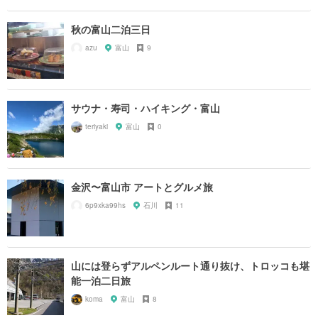
秋の富山二泊三日
azu
富山
9
サウナ・寿司・ハイキング・富山
teriyaki
富山
0
金沢〜富山市 アートとグルメ旅
6p9xka99hs
石川
11
山には登らずアルペンルート通り抜け、トロッコも堪
能一泊二日旅
koma
富山
8