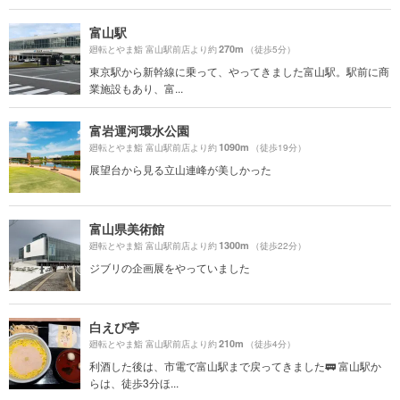
富山駅
270m
廻転とやま鮨 富山駅前店より約
（徒歩5分）
東京駅から新幹線に乗って、やってきました富山駅。駅前に商
業施設もあり、富...
富岩運河環水公園
1090m
廻転とやま鮨 富山駅前店より約
（徒歩19分）
展望台から見る立山連峰が美しかった
富山県美術館
1300m
廻転とやま鮨 富山駅前店より約
（徒歩22分）
ジブリの企画展をやっていました
白えび亭
210m
廻転とやま鮨 富山駅前店より約
（徒歩4分）
利酒した後は、市電で富山駅まで戻ってきました🚃 富山駅か
らは、徒歩3分ほ...