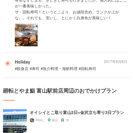
が一番美味しかった。
ザ・回転寿司！というとこより、お値段含め、ランクが上か
な。。それでも、安いし、とにかく白身魚が美味しい！
Holiday
2017年8月8日
#飲食店 #寿司 #魚介料理・海鮮料理 #回転寿司
廻転とやま鮨 富山駅前店周辺のおでかけプラン
オイシイとこ取り富山2日+金沢立ち寄り3日プラン
Roux_
富山
16