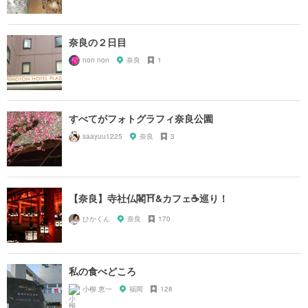
奈良の２日目
non non
奈良
1
すべてがフォトグラフィ奈良公園
saayuu1225
奈良
3
【奈良】寺社仏閣⛩&カフェ☕️巡り！
ひかくん
奈良
170
私の食べどころ
小柳 恵一
福岡
128