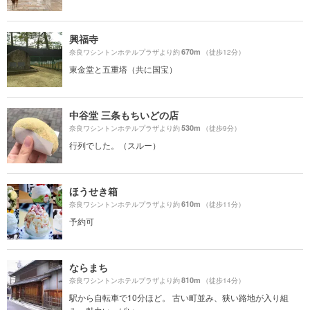
興福寺
670m
奈良ワシントンホテルプラザより約
（徒歩12分）
東金堂と五重塔（共に国宝）
中谷堂 三条もちいどの店
530m
奈良ワシントンホテルプラザより約
（徒歩9分）
行列でした。（スルー）
ほうせき箱
610m
奈良ワシントンホテルプラザより約
（徒歩11分）
予約可
ならまち
810m
奈良ワシントンホテルプラザより約
（徒歩14分）
駅から自転車で10分ほど。 古い町並み、狭い路地が入り組