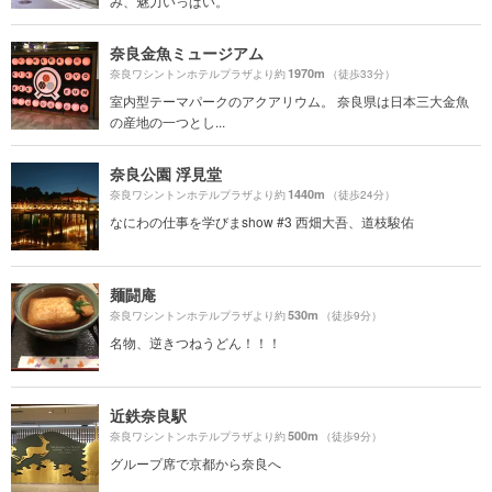
み、魅力いっぱい。
奈良金魚ミュージアム
1970m
奈良ワシントンホテルプラザより約
（徒歩33分）
室内型テーマパークのアクアリウム。 奈良県は日本三大金魚
の産地の一つとし...
奈良公園 浮見堂
1440m
奈良ワシントンホテルプラザより約
（徒歩24分）
なにわの仕事を学びまshow #3 西畑大吾、道枝駿佑
麺闘庵
530m
奈良ワシントンホテルプラザより約
（徒歩9分）
名物、逆きつねうどん！！！
近鉄奈良駅
500m
奈良ワシントンホテルプラザより約
（徒歩9分）
グループ席で京都から奈良へ