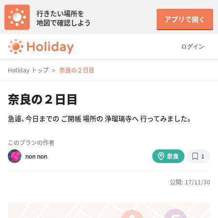
行きたい場所を
アプリで開く
地図で確認しよう
ログイン
Holiday トップ
奈良の２日目
奈良の２日目
急遽、今日までの ご開帳 場所の 浄瑠璃寺へ 行ってみました。
このプランの作者
non non
奈良
1
公開: 17/11/30