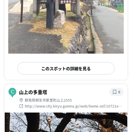
このスポットの詳細を見る
山上の多重塔
C
0
群馬県桐生市新里町山上2555
http://www.city.kiryu.gunma.jp/web/home.nsf/10721ebe
b31f439e492568f9002e676c/ebf84910a72d73ab492571f7
00194aaa?OpenDocument