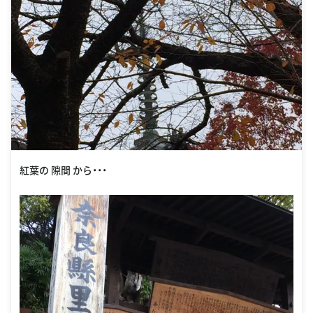
紅葉の 隙間 から・・・