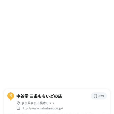
中谷堂 三条もちいどの店
B
829
奈良県奈良市橋本町２９
http://www.nakatanidou.jp/