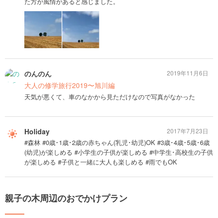
た方が風情があると感じました。
のんのん
2019年11月6日
大人の修学旅行2019〜旭川編
天気が悪くて、車のなかから見ただけなので写真がなかった
Holiday
2017年7月23日
#森林 #0歳･1歳･2歳の赤ちゃん(乳児･幼児)OK #3歳･4歳･5歳･6歳
(幼児)が楽しめる #小学生の子供が楽しめる #中学生･高校生の子供
が楽しめる #子供と一緒に大人も楽しめる #雨でもOK
親子の木周辺のおでかけプラン