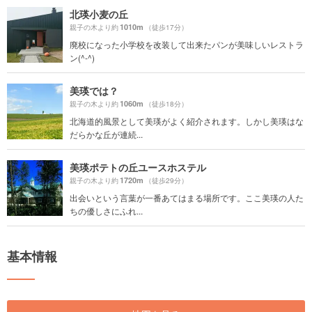
北瑛小麦の丘
1010m
親子の木より約
（徒歩17分）
廃校になった小学校を改装して出来たパンが美味しいレストラ
ン(^-^)
美瑛では？
1060m
親子の木より約
（徒歩18分）
北海道的風景として美瑛がよく紹介されます。しかし美瑛はな
だらかな丘が連続...
美瑛ポテトの丘ユースホステル
1720m
親子の木より約
（徒歩29分）
出会いという言葉が一番あてはまる場所です。ここ美瑛の人た
ちの優しさにふれ...
基本情報