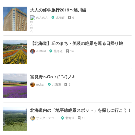
大人の修学旅行2019〜旭川編
のんのん
北海道
0
【北海道】丘のまち・美瑛の絶景を巡る日帰り旅
Jurinko
北海道
14
富良野へGoヽ(*´▽)ノ♪
moka.
北海道
6
北海道内の「地平線絶景スポット」を探しに行こう！
サンタ・デラックス
北海道
13