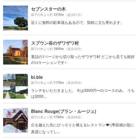
セブンスターの木
1210m
親子の木より約
（徒歩21分）
近くに無料の駐車場もあるので、気軽に立ち寄れます。
スプウン谷のザワザワ村
1900m
親子の木より約
（徒歩32分）
童話の1ページから切り取ったザワザワ村 どこから見ても絶好
のロケーションです✨
bi.ble
1170m
親子の木より約
（徒歩20分）
ランチをいただきました。 今は3200円〜のコースのみ。 うち
は3200...
Blanc Rouge(ブラン・ルージュ)
1730m
親子の木より約
（徒歩29分）
丘を越えた先にひっそりと構えるレストラン🍽 (季節感が急に
真逆になってし...