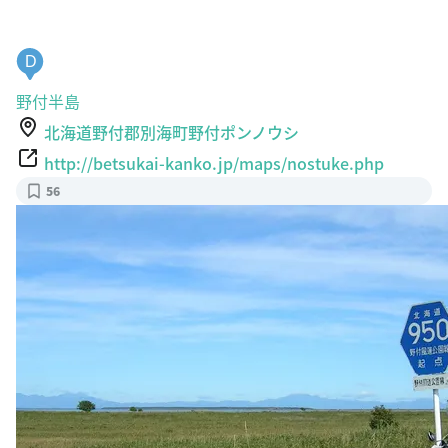
D
野付半島
北海道野付郡別海町野付ポンノウシ
http://betsukai-kanko.jp/maps/nostuke.php
56