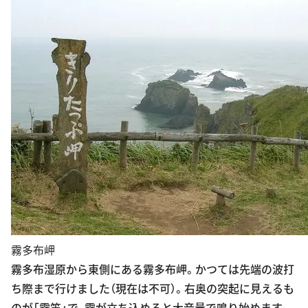
霧多布岬
霧多布湿原から東側にある霧多布岬。かつては先端の波打
ち際まで行けました（現在は不可）。右奥の突起に見えるも
のが「霧笛」で、霧が立ち込めると大音量で鳴り始めます。