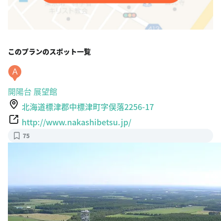
このプランのスポット一覧
A
開陽台 展望館
北海道標津郡中標津町字俣落2256-17
http://www.nakashibetsu.jp/
75