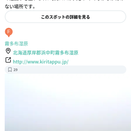
ない場所です。
このスポットの詳細を見る
F
霧多布湿原
北海道厚岸郡浜中町霧多布湿原
http://www.kiritappu.jp/
29