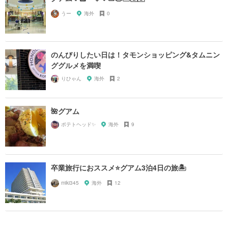
うー
海外
0
のんびりしたい日は！タモンショッピング&タムニン
ググルメを満喫
りひゃん
海外
2
🌺グアム
ポテトヘッド✨
海外
9
卒業旅行におススメ⭐️グアム3泊4日の旅🏝
miki345
海外
12