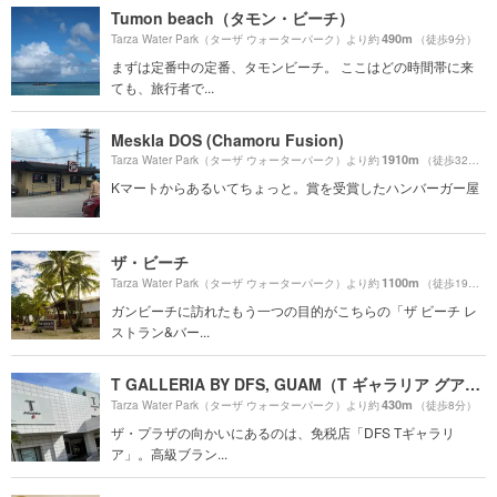
Tumon beach（タモン・ビーチ）
490m
Tarza Water Park（ターザ ウォーターパーク）より約
（徒歩9分）
まずは定番中の定番、タモンビーチ。 ここはどの時間帯に来
ても、旅行者で...
Meskla DOS (Chamoru Fusion)
1910m
Tarza Water Park（ターザ ウォーターパーク）より約
（徒歩32分）
Kマートからあるいてちょっと。賞を受賞したハンバーガー屋
ザ・ビーチ
1100m
Tarza Water Park（ターザ ウォーターパーク）より約
（徒歩19分）
ガンビーチに訪れたもう一つの目的がこちらの「ザ ビーチ レ
ストラン&バー...
T GALLERIA BY DFS, GUAM（T ギャラリア グアム by DFS）
430m
Tarza Water Park（ターザ ウォーターパーク）より約
（徒歩8分）
ザ・プラザの向かいにあるのは、免税店「DFS Tギャラリ
ア」。高級ブラン...