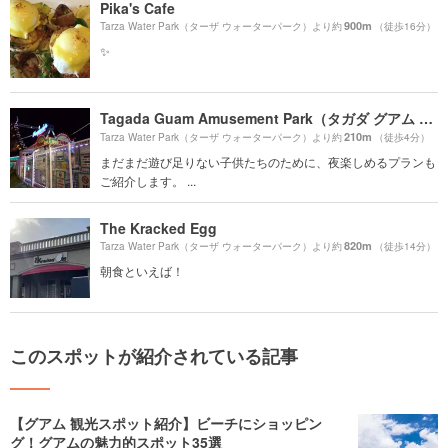
Pika's Cafe
900m
Tarza Water Park（ターザ ウォーターパーク）より約
（徒歩16分）
✨
Tagada Guam Amusement Park（タガダ グアム アミューズメント パーク）
210m
Tarza Water Park（ターザ ウォーターパーク）より約
（徒歩4分）
まだまだ遊び足りない子供たちのために、夜楽しめるプランも
ご紹介します。 ...
The Kracked Egg
820m
Tarza Water Park（ターザ ウォーターパーク）より約
（徒歩14分）
朝食といえば！
このスポットが紹介されている記事
【グアム 観光スポット紹介】ビーチにショッピン
グ！グアムの魅力的スポット35選