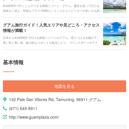
約3時間半で行くことのできる南国リゾート・グアム。週末を使って行ける
気軽さに加え、時差もプラス1時間ということからリピーターが多いのも納
得です。 ビーチやウォーターパークをはじめ、常夏を満喫できるのはもち
ろん、ロマンティックな「映える」フォトジェニックスポット、意外に知
グアム旅行ガイド！人気エリアや見どころ・アクセス
られていない穴場スポットまでグアムの魅力的スポット35選をご紹介しま
情報が満載！
す。
日本から約3時間半で行ける南国リゾートのグアム。照りつける太陽の下、
青い空と青い海、魅力的なスポットを観光したり、マリンスポーツやアク
ティビティで満喫できます。 美しいサンセットや離島の雰囲気は、日頃の
喧騒を忘れられるリフレッシュにもってこい。買い物好きならショッピン
グモールで自分へのお土産探し、ボリューム満点のアメリカングルメに舌
基本情報
鼓もいいですね。初めての人も、リピーターも楽しめる盛りだくさんの魅
力が詰まったグアムをご紹介します！
地図を見る
132 Pale San Vitores Rd, Tamuning, 96911 グアム
(671) 649-8911
http://www.guamplaza.com/