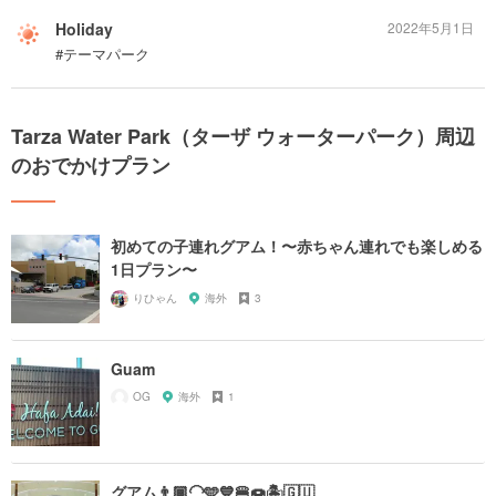
Holiday
2022年5月1日
#テーマパーク
Tarza Water Park（ターザ ウォーターパーク）周辺
のおでかけプラン
初めての子連れグアム！〜赤ちゃん連れでも楽しめる
1日プラン〜
りひゃん
海外
3
Guam
OG
海外
1
グアム👨🏾‍🦲🩵💙🍔🍩🏝️🇬🇺