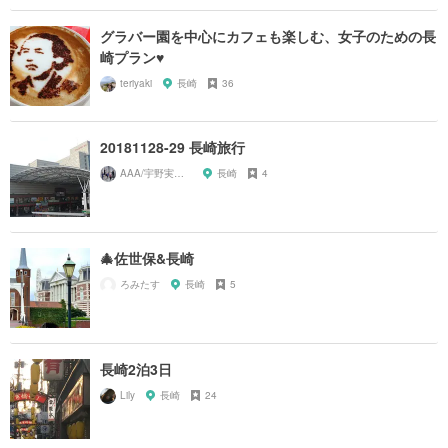
グラバー園を中心にカフェも楽しむ、女子のための長
崎プラン♥︎
teriyaki
長崎
36
20181128-29 長崎旅行
AAA/宇野実彩子推し
長崎
4
🎄佐世保&長崎
ろみたす
長崎
5
長崎2泊3日
Lily
長崎
24