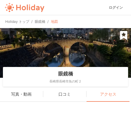
ログイン
Holiday トップ
眼鏡橋
地図
眼鏡橋
長崎県長崎市魚の町２
写真・動画
口コミ
アクセス