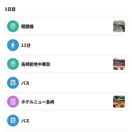
1日目
眼鏡橋
12分
長崎新地中華街
バス
ホテルニュー長崎
バス