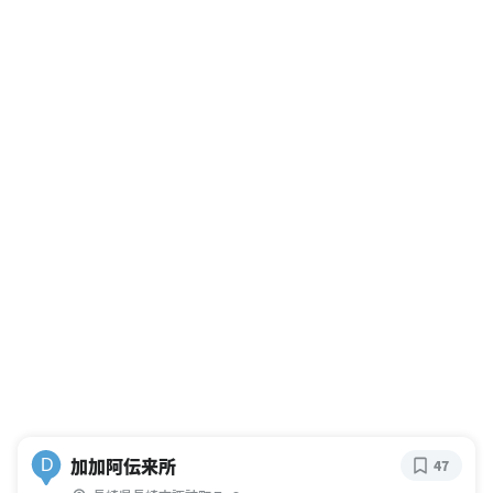
加加阿伝来所
D
47