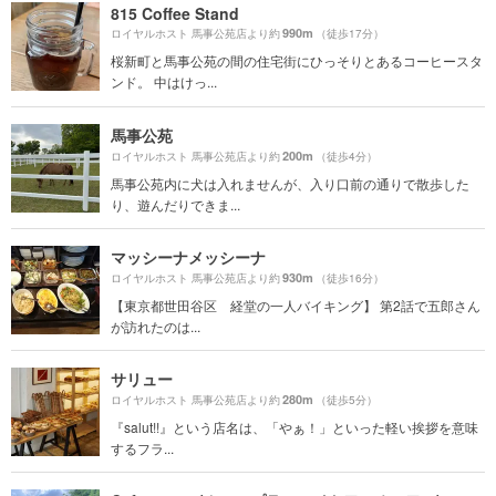
815 Coffee Stand
990m
ロイヤルホスト 馬事公苑店より約
（徒歩17分）
桜新町と馬事公苑の間の住宅街にひっそりとあるコーヒースタ
ンド。 中はけっ...
馬事公苑
200m
ロイヤルホスト 馬事公苑店より約
（徒歩4分）
馬事公苑内に犬は入れませんが、入り口前の通りで散歩した
り、遊んだりできま...
マッシーナメッシーナ
930m
ロイヤルホスト 馬事公苑店より約
（徒歩16分）
【東京都世田谷区 経堂の一人バイキング】 第2話で五郎さん
が訪れたのは...
サリュー
280m
ロイヤルホスト 馬事公苑店より約
（徒歩5分）
『salut!!』という店名は、「やぁ！」といった軽い挨拶を意味
するフラ...