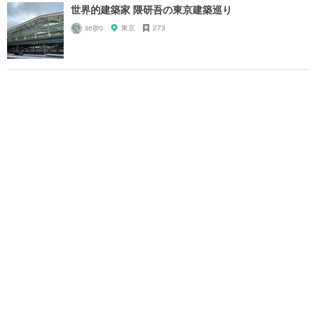
世界的建築家 隈研吾の東京建築巡り
seijiro
東京
273