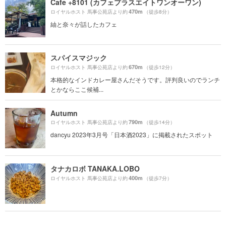
Cafe +8101 (カフェプラスエイトワンオーワン)
470m
ロイヤルホスト 馬事公苑店より約
（徒歩8分）
紬と奈々が話したカフェ
スパイスマジック
670m
ロイヤルホスト 馬事公苑店より約
（徒歩12分）
本格的なインドカレー屋さんだそうです。評判良いのでランチ
とかならここ候補...
Autumn
790m
ロイヤルホスト 馬事公苑店より約
（徒歩14分）
dancyu 2023年3月号「日本酒2023」に掲載されたスポット
タナカロボ TANAKA.LOBO
400m
ロイヤルホスト 馬事公苑店より約
（徒歩7分）