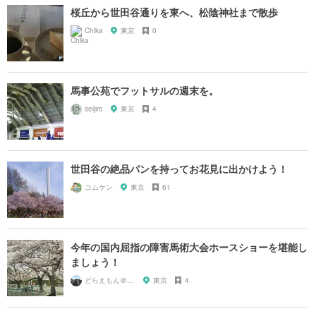
桜丘から世田谷通りを東へ、松陰神社まで散歩
Chika
東京
0
馬事公苑でフットサルの週末を。
seijiro
東京
4
世田谷の絶品パンを持ってお花見に出かけよう！
コムケン
東京
61
今年の国内屈指の障害馬術大会ホースショーを堪能し
ましょう！
どらえもん＠０５１７
東京
4