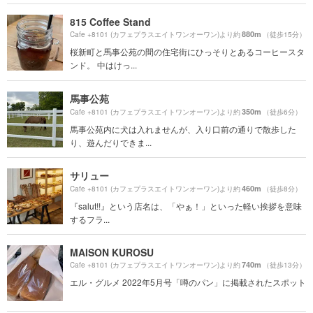
815 Coffee Stand
880m
Cafe +8101 (カフェプラスエイトワンオーワン)より約
（徒歩15分）
桜新町と馬事公苑の間の住宅街にひっそりとあるコーヒースタ
ンド。 中はけっ...
馬事公苑
350m
Cafe +8101 (カフェプラスエイトワンオーワン)より約
（徒歩6分）
馬事公苑内に犬は入れませんが、入り口前の通りで散歩した
り、遊んだりできま...
サリュー
460m
Cafe +8101 (カフェプラスエイトワンオーワン)より約
（徒歩8分）
『salut!!』という店名は、「やぁ！」といった軽い挨拶を意味
するフラ...
MAISON KUROSU
740m
Cafe +8101 (カフェプラスエイトワンオーワン)より約
（徒歩13分）
エル・グルメ 2022年5月号「噂のパン」に掲載されたスポット