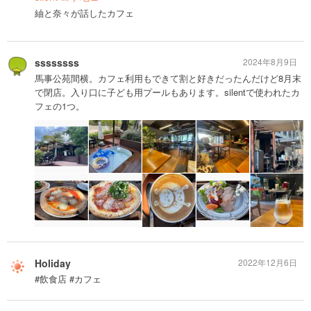
紬と奈々が話したカフェ
ssssssss
2024年8月9日
馬事公苑間横。カフェ利用もできて割と好きだったんだけど8月末
で閉店。入り口に子ども用プールもあります。silentで使われたカ
フェの1つ。
Holiday
2022年12月6日
#飲食店 #カフェ