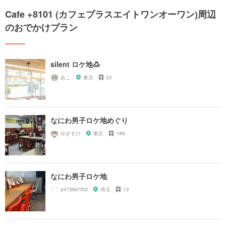
Cafe +8101 (カフェプラスエイトワンオーワン)周辺
のおでかけプラン
silent ロケ地🍮
あこ
東京
22
なにわ男子ロケ地めぐり
ゆきすけ
東京
186
なにわ男子ロケ地
p47j9w7r5d
埼玉
12