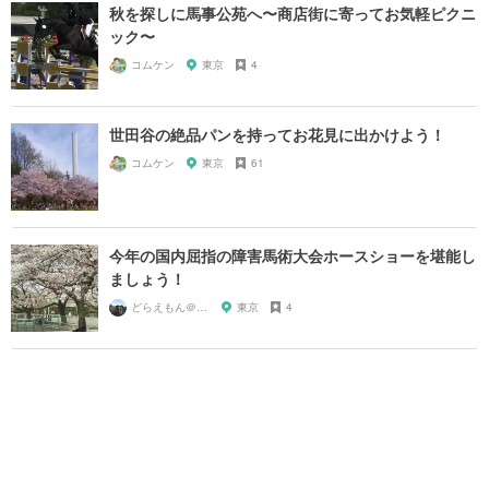
秋を探しに馬事公苑へ〜商店街に寄ってお気軽ピクニ
ック〜
コムケン
東京
4
世田谷の絶品パンを持ってお花見に出かけよう！
コムケン
東京
61
今年の国内屈指の障害馬術大会ホースショーを堪能し
ましょう！
どらえもん＠０５１７
東京
4