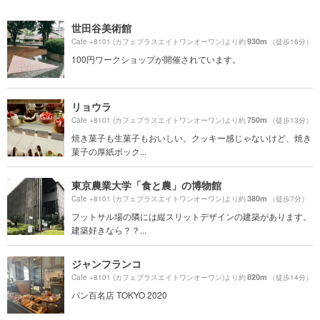
世田谷美術館
930m
Cafe +8101 (カフェプラスエイトワンオーワン)より約
（徒歩16分）
100円ワークショップが開催されています。
リョウラ
750m
Cafe +8101 (カフェプラスエイトワンオーワン)より約
（徒歩13分）
焼き菓子も生菓子もおいしい。クッキー感じゃないけど、焼き
菓子の厚紙ボック...
東京農業大学「食と農」の博物館
380m
Cafe +8101 (カフェプラスエイトワンオーワン)より約
（徒歩7分）
フットサル場の隣には縦スリットデザインの建築があります。
建築好きなら？？...
ジャンフランコ
820m
Cafe +8101 (カフェプラスエイトワンオーワン)より約
（徒歩14分）
パン百名店 TOKYO 2020