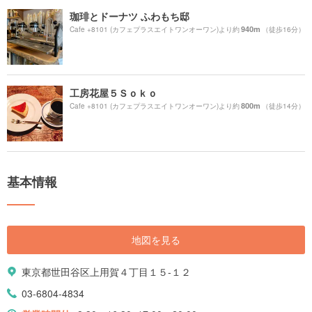
珈琲とドーナツ ふわもち邸
940m
Cafe +8101 (カフェプラスエイトワンオーワン)より約
（徒歩16分）
工房花屋５Ｓｏｋｏ
800m
Cafe +8101 (カフェプラスエイトワンオーワン)より約
（徒歩14分）
基本情報
地図を見る
東京都世田谷区上用賀４丁目１５-１２
03-6804-4834