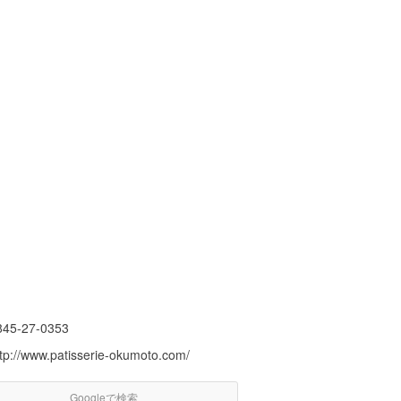
845-27-0353
ttp://www.patisserie-okumoto.com/
Googleで検索