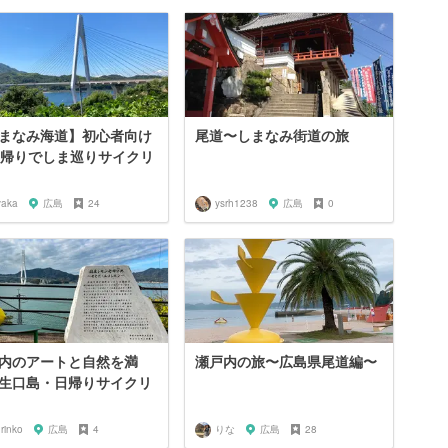
まなみ海道】初心者向け
尾道〜しまなみ街道の旅
日帰りでしま巡りサイクリ
yaka
広島
24
ysrh1238
広島
0
内のアートと自然を満
瀬戸内の旅〜広島県尾道編〜
生口島・日帰りサイクリ
rinko
広島
4
りな
広島
28