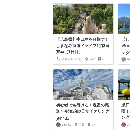
【広島県】生口島を目指す！
【し
しまなみ海道ドライブ1泊2日
🚲
旅🚗（1日目）
ング
よりみちさんぽ
広島
5
a
初心者でも行ける！定番の尾
瀬戸
道〜今治2泊3日サイクリング
喫！
ング
旅🚴‍♀️⛰
Jurinko
広島
27
Ju