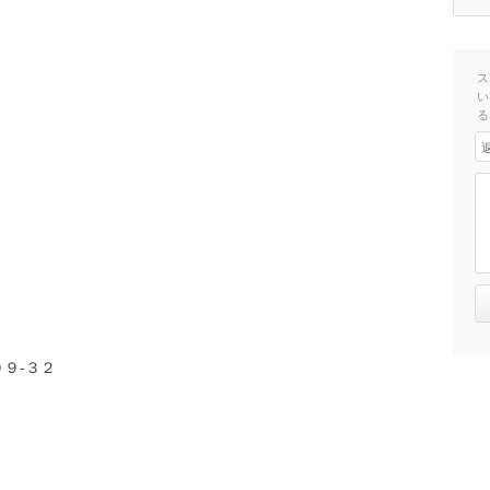
ス
い
る
９-３２