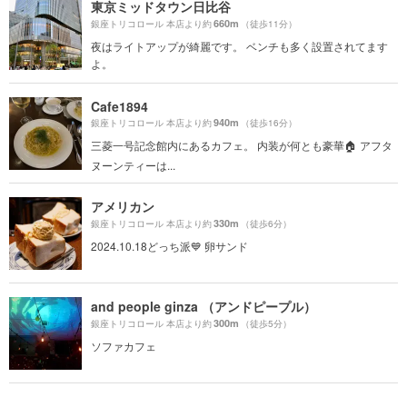
東京ミッドタウン日比谷
660m
銀座トリコロール 本店より約
（徒歩11分）
夜はライトアップが綺麗です。 ベンチも多く設置されてます
よ。
Cafe1894
940m
銀座トリコロール 本店より約
（徒歩16分）
三菱一号記念館内にあるカフェ。 内装が何とも豪華🏠 アフタ
ヌーンティーは...
アメリカン
330m
銀座トリコロール 本店より約
（徒歩6分）
2024.10.18どっち派💙 卵サンド
and people ginza （アンドピープル）
300m
銀座トリコロール 本店より約
（徒歩5分）
ソファカフェ