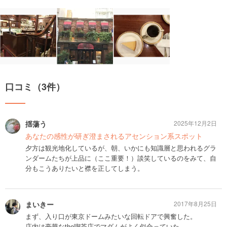
口コミ（3件）
揺蕩う
2025年12月2日
あなたの感性が研ぎ澄まされるアセンション系スポット
夕方は観光地化しているが、朝、いかにも知識層と思われるグラ
ンダームたちが上品に（ここ重要！）談笑しているのをみて、自
分もこうありたいと襟を正してしまう。
まいきー
2017年8月25日
まず、入り口が東京ドームみたいな回転ドアで興奮した。
店内は豪華なthe喫茶店でマダムがよく似合っていた。