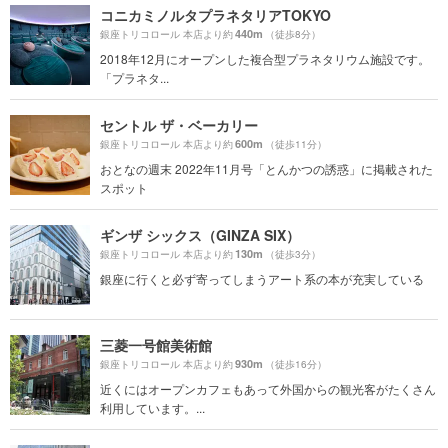
コニカミノルタプラネタリアTOKYO
440m
銀座トリコロール 本店より約
（徒歩8分）
2018年12月にオープンした複合型プラネタリウム施設です。
「プラネタ...
セントル ザ・ベーカリー
600m
銀座トリコロール 本店より約
（徒歩11分）
おとなの週末 2022年11月号「とんかつの誘惑」に掲載された
スポット
ギンザ シックス（GINZA SIX）
130m
銀座トリコロール 本店より約
（徒歩3分）
銀座に行くと必ず寄ってしまうアート系の本が充実している
三菱一号館美術館
930m
銀座トリコロール 本店より約
（徒歩16分）
近くにはオープンカフェもあって外国からの観光客がたくさん
利用しています。...