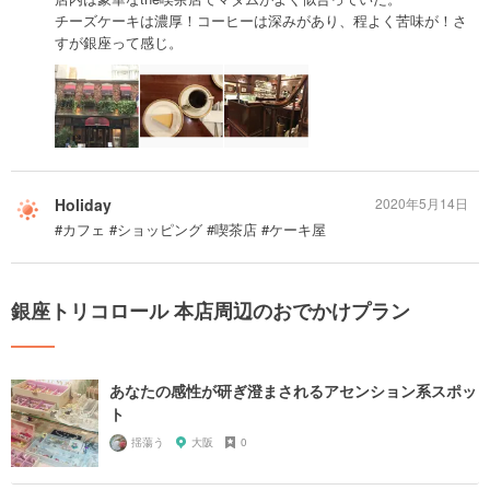
チーズケーキは濃厚！コーヒーは深みがあり、程よく苦味が！さ
すが銀座って感じ。
Holiday
2020年5月14日
#カフェ #ショッピング #喫茶店 #ケーキ屋
銀座トリコロール 本店周辺のおでかけプラン
あなたの感性が研ぎ澄まされるアセンション系スポッ
ト
揺蕩う
大阪
0