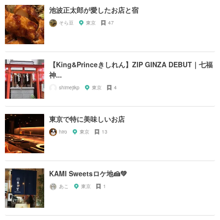
池波正太郎が愛したお店と宿
そら豆
東京
47
【King&Princeきしれん】ZIP GINZA DEBUT｜七福
神...
shimejikp
東京
4
東京で特に美味しいお店
hiro
東京
13
KAMI Sweetsロケ地🍰💚
あこ
東京
1