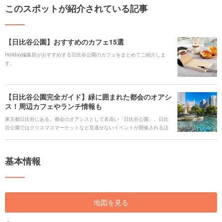
このスポットが紹介されている記事
【日比谷公園】おすすめのカフェ15選
Holiday編集部がおすすめする日比谷公園のカフェをまとめてご紹介しま
す。
【日比谷公園完全ガイド】緑に囲まれた都会のオアシ
ス！周辺カフェやランチ情報も
東京都日比谷にある、都会のオアシスとして名高い「日比谷公園」。日比
谷公園ではクリスマスマーケットなど見逃せないイベントが開催されるほ
か、公園内にきれいな図書館や紅葉が見られるスポットがあり、ゆったり
とした休日を過ごすことができます。他にもたくさんの見どころがある日
比谷公園の魅力をくまなくご紹介します。 ### 人気のキーワード
基本情報
[keyword_link:日比谷公園 ランチ|https://haveagood.holiday/articles/1365]
[keyword_link:日比谷公園 カフェ|https://haveagood.holiday/articles/1360]
[keyword_link:日比谷公園 テイクアウ
ト|https://haveagood.holiday/articles/1372] [keyword_link:日比谷公園 レ
ストラン|https://haveagood.holiday/articles/1366] [keyword_link:日比谷公
地図を見る
園 駐車場|https://haveagood.holiday/articles/1370] [keyword_link:日比谷
公園 アクセス|https://haveagood.holiday/articles/1348]