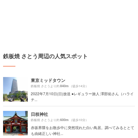
鉄板焼 さとう周辺の人気スポット
東京ミッドタウン
840m
鉄板焼 さとうより約
（徒歩14分）
2022年7月10日(日)放送 ●レギュラー旅人 澤部佑さん（ハライ
チ...
日枝神社
600m
鉄板焼 さとうより約
（徒歩10分）
赤坂界隈をお散歩中に突然現れた白い鳥居。調べてみるととて
も由緒正しい神社...