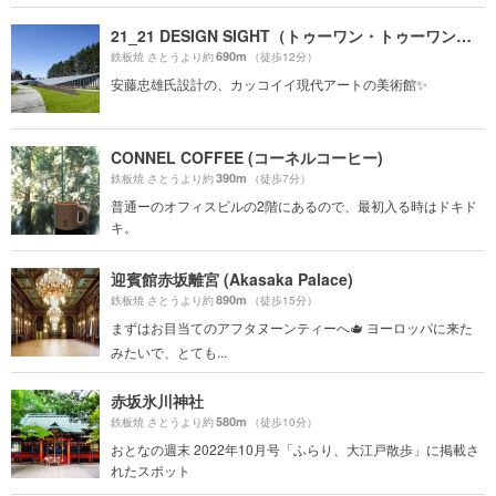
21_21 DESIGN SIGHT（トゥーワン・トゥーワン・デザインサイト）
690m
鉄板焼 さとうより約
（徒歩12分）
安藤忠雄氏設計の、カッコイイ現代アートの美術館✨
CONNEL COFFEE (コーネルコーヒー)
390m
鉄板焼 さとうより約
（徒歩7分）
普通ーのオフィスビルの2階にあるので、最初入る時はドキド
キ。
迎賓館赤坂離宮 (Akasaka Palace)
890m
鉄板焼 さとうより約
（徒歩15分）
まずはお目当てのアフタヌーンティーへ🫖 ヨーロッパに来た
みたいで、とても...
赤坂氷川神社
580m
鉄板焼 さとうより約
（徒歩10分）
おとなの週末 2022年10月号「ふらり、大江戸散歩」に掲載さ
れたスポット