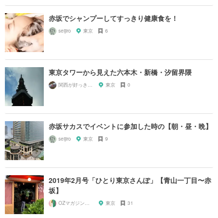
赤坂でシャンプーしてすっきり健康食を！
seijiro
東京
6
東京タワーから見えた六本木・新橋・汐留界隈
関西が好っきゃねん
東京
0
赤坂サカスでイベントに参加した時の【朝・昼・晩】
seijiro
東京
9
2019年2月号「ひとり東京さんぽ」【青山一丁目〜赤
坂】
OZマガジンに掲載されたお店
東京
31