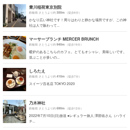
豊川稲荷東京別院
350m
鉄板焼 さとうより約
（徒歩6分）
かなり広い神社です！周りはわりと静かな場所ですが、この神
社は人で賑わって...
マーサーブランチ MERCER BRUNCH
940m
鉄板焼 さとうより約
（徒歩16分）
暖炉のあるこちらのカフェ。とてもオシャレ、美味しいです。
並ぶことが多いの...
しろたえ
410m
鉄板焼 さとうより約
（徒歩7分）
スイーツ百名店 TOKYO 2020
乃木神社
690m
鉄板焼 さとうより約
（徒歩12分）
2022年7月10日(日)放送 ●レギュラー旅人 澤部佑さん（ハライ
チ...