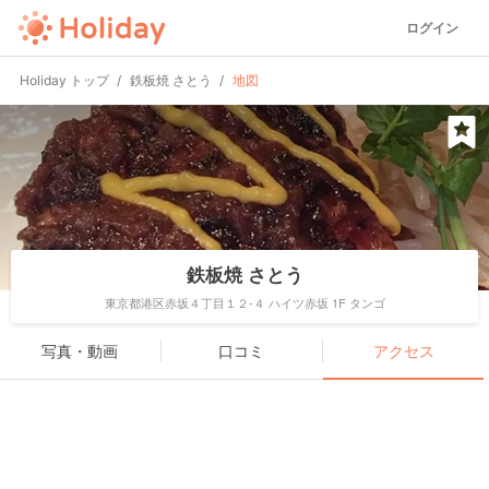
ログイン
Holiday トップ
鉄板焼 さとう
地図
鉄板焼 さとう
東京都港区赤坂４丁目１２-４ ハイツ赤坂 1F タンゴ
写真・動画
口コミ
アクセス