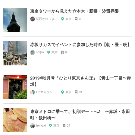
東京タワーから見えた六本木・新橋・汐留界隈
関西が好っきゃねん
東京
0
赤坂サカスでイベントに参加した時の【朝・昼・晩】
seijiro
東京
9
2019年2月号「ひとり東京さんぽ」【青山一丁目〜赤
坂】
OZマガジンに掲載されたお店
東京
31
東京メトロに乗って、初詣デートへ♪ 〜赤坂・永田
町・飯田橋〜
teriyaki
東京
27