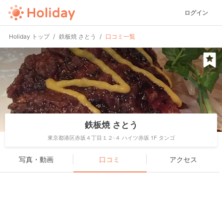
ログイン
Holiday トップ
鉄板焼 さとう
口コミ一覧
鉄板焼 さとう
東京都港区赤坂４丁目１２-４ ハイツ赤坂 1F タンゴ
写真・動画
口コミ
アクセス