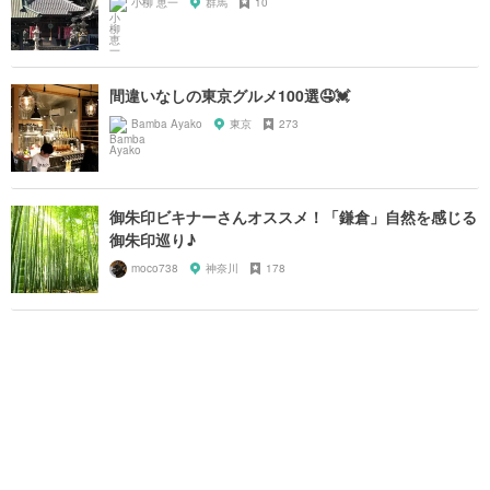
小柳 恵一
群馬
10
間違いなしの東京グルメ100選🤤💓
Bamba Ayako
東京
273
御朱印ビキナーさんオススメ！「鎌倉」自然を感じる
御朱印巡り♪
moco738
神奈川
178