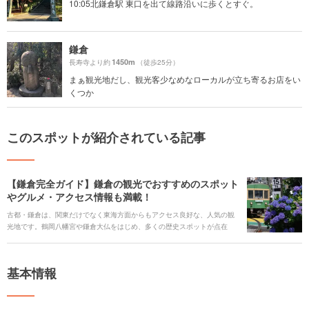
10:05北鎌倉駅 東口を出て線路沿いに歩くとすぐ。
鎌倉
1450m
長寿寺より約
（徒歩25分）
まぁ観光地だし、観光客少なめなローカルが立ち寄るお店をい
くつか
このスポットが紹介されている記事
【鎌倉完全ガイド】鎌倉の観光でおすすめのスポット
やグルメ・アクセス情報も満載！
古都・鎌倉は、関東だけでなく東海方面からもアクセス良好な、人気の観
光地です。鶴岡八幡宮や鎌倉大仏をはじめ、多くの歴史スポットが点在
し、桜やアジサイ、紅葉の名所も多数。古風なお食事処から最新カフェま
で、グルメスポットも充実しています。 ですが、いざ鎌倉観光をしようと
しても、どこへ行けばいいか迷ってしまったり、毎回同じ場所を選んでし
基本情報
まったり、ということはありませんか？ そこで今回は、鎌倉の魅力を余す
ところなくお伝えすべく、注目スポットに加え、季節の花々やイベント情
報、グルメの人気店や、移動手段などを詳しくご紹介します。 お好みのス
ポットを見つけて、癒やしの鎌倉旅をコーディネートしましょう！