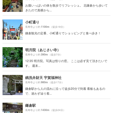
お腹いっぱいの体を散歩でリフレッシュ。 北鎌倉から歩いて
きたので真横から...
小町通り
1100m
長寿寺より約
（徒歩19分）
鎌倉観光の定番、小町通りでショッピングと食べ歩き！
明月院（あじさい寺）
390m
長寿寺より約
（徒歩7分）
12:35 明月院。写真は悟りの窓。 ここは必ず見て頂きたいで
す。 週末...
銭洗弁財天 宇賀福神社
980m
長寿寺より約
（徒歩17分）
鎌倉駅から人の流れに沿って徒歩20分で到着 看板もあるの
で、迷わず辿り着...
鎌倉駅
1430m
長寿寺より約
（徒歩24分）