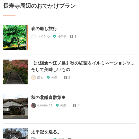
長寿寺周辺のおでかけプラン
春の癒し旅行
マイケル
神奈川
3
【北鎌倉〜江ノ島】秋の紅葉＆イルミネーション✨…
そして美味しいもの
ぽぉ
神奈川
2
秋の北鎌倉散策🍁
n.miura.08
神奈川
11
太平記を巡る。