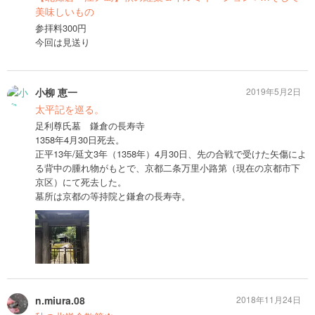
美味しいもの
参拝料300円
今回は見送り
小柳 恵一
2019年5月2日
太平記を巡る。
足利尊氏墓 鎌倉の長寿寺
1358年4月30日死去。
正平13年/延文3年（1358年）4月30日、先の合戦で受けた矢傷によ
る背中の腫れ物がもとで、京都二条万里小路第（現在の京都市下
京区）にて死去した。
墓所は京都の等持院と鎌倉の長寿寺。
n.miura.08
2018年11月24日