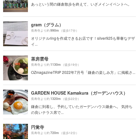
あっという間の鎌倉散歩を終えて、いざメインイベントへ。
gram（グラム）
990m
長寿寺より約
（徒歩17分）
オリジナルringを作成できるお店です！silver925も華奢なデザ
イ...
茶房雲母
1130m
長寿寺より約
（徒歩19分）
OZmagazineTRIP 2022年7月号「鎌倉の楽しみ方」に掲載さ...
GARDEN HOUSE Kamakura（ガーデンハウス）
1320m
長寿寺より約
（徒歩22分）
鎌倉に到着し、予約していたガーデンハウス鎌倉へ。 気持ち
の良いテラス席で...
円覚寺
720m
長寿寺より約
（徒歩12分）