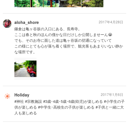
aloha_shore
2017年4月28日
鎌倉は亀ヶ谷坂の入口にある、長寿寺。
ここは春と秋のほんの僅かな日だけしか公開しませーん😭
でも、そのお寺に面した道は亀ヶ谷坂の切通になっていて
この様にとても心が落ち着く場所で、観光客もあまりいない静か
な場所です。
Holiday
2017年1月6日
#神社 #宗教施設 #3歳･4歳･5歳･6歳(幼児)が楽しめる #小学生の子
供が楽しめる #中学生･高校生の子供が楽しめる #子供と一緒に大
人も楽しめる