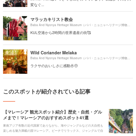
変なぐ...
マラッカキリスト教会
Baba And Nyonya Heritage Museum（ババ・ニョニャヘリテージ博物館）より約
KUL空港から2時間の世界遺産の街🥰
Wild Coriander Melaka
Baba And Nyonya Heritage Museum（ババ・ニョニャヘリテージ博物館）より約
ラクサのおいしさに感動🍜🥺
このスポットが紹介されている記事
【マレーシア 観光スポット紹介】歴史・自然・グル
メまで！マレーシアのおすすめスポット41選
東南アジア有数の近代国家でありながら、海やジャングルなどの大自然も
楽しめる魅力満載の国マレーシア。ビーチでリラックス、ジャングルで自
然を満喫することもでき、東洋と西洋の文化が混ざり合い異国情緒あふれ