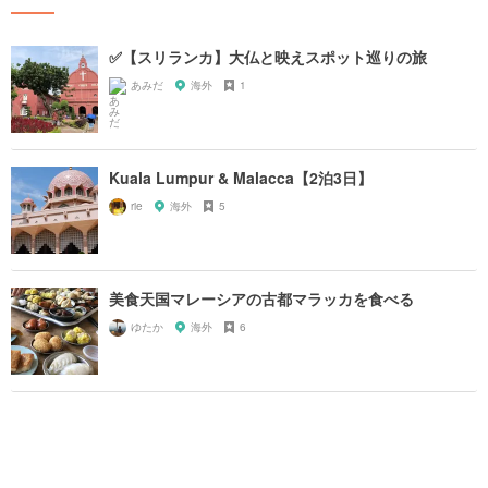
✅【スリランカ】大仏と映えスポット巡りの旅
あみだ
海外
1
Kuala Lumpur & Malacca【2泊3日】
rie
海外
5
美食天国マレーシアの古都マラッカを食べる
ゆたか
海外
6