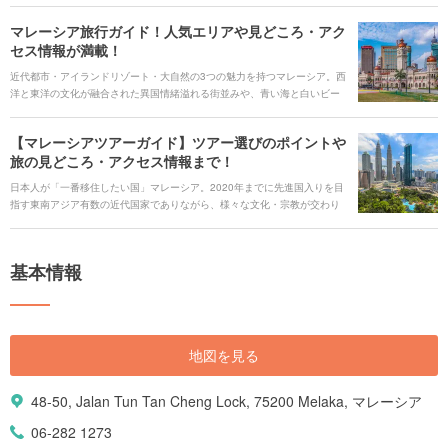
た街を歩くだけで旅情が掻き立てられる国です。 そんな魅力たっぷりのマ
マレーシア旅行ガイド！人気エリアや見どころ・アク
レーシアの定番から穴場観光スポットまで、41ヵ所を紹介します。歴史や
セス情報が満載！
文化、自然を満喫、ショッピングやグルメを楽しみたいなど、カテゴリ別
にスポットを選出しました。これからマレーシア旅行を予定している人
近代都市・アイランドリゾート・大自然の3つの魅力を持つマレーシア。西
は、ぜひ参考にして頂けたらと思います。
洋と東洋の文化が融合された異国情緒溢れる街並みや、青い海と白いビー
チなど、インスタ映えスポット満載。またショッピングやグルメ天国とし
て、世界中からの観光客を惹きつけ、近年マレーシアは東南アジア有数の
【マレーシアツアーガイド】ツアー選びのポイントや
観光地となりました。 そこで今回の記事では、マレーシアの定番スポット
旅の見どころ・アクセス情報まで！
から穴場スポットまで37ヵ所紹介していきます。そのほかにも、グルメや
ホテル、空港情報まで、マレーシア旅行にお役立ち情報がたくさん。この
日本人が「一番移住したい国」マレーシア。2020年までに先進国入りを目
記事を読んで、魅力満載のマレーシアをもっともっと楽しみましょう！
指す東南アジア有数の近代国家でありながら、様々な文化・宗教が交わり
異国情緒あふれる街、また世界中の冒険家達がこぞって訪れるジャングル
や海などの大自然もある、魅力あふれる国です。刺激を求めるなら都市部
でショッピングとグルメを堪能、リラックスしたいなら白いビーチと青い
基本情報
海が広がるアイランドリゾート、アドベンチャーを求めるなら熱帯ジャン
グルへも行けたりと、色々な楽しみ方を選べます。今回は、そんなマレー
シアの見どころや定番スポットから始まり、ツアー選びのポイントまでた
っぷりとご紹介します！
地図を見る
48-50, Jalan Tun Tan Cheng Lock, 75200 Melaka, マレーシア
06-282 1273