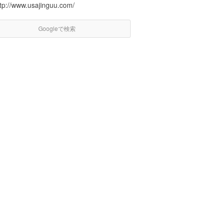
ttp://www.usajinguu.com/
Googleで検索