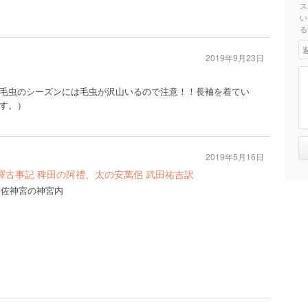
ス
い
る
2019年9月23日
毛虫のシーズンには毛虫が沢山いるので注意！！長袖を着てい
す。）
2019年5月16日
譯古事記 稗田の阿禮、太の安萬侶 武田祐吉訳
宇佐神宮の神宮内