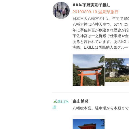
AAA/宇野実彩子推し
20190209-10 温泉県旅行
日本三大八幡宮の1つ。年間で1
八幡大神は応神天皇で、571年に
年に宇佐神宮が創建され歴史が始
宇佐神宮は一之御殿で仕事運や金
あると言われています。あのEX
実際、EXILEは国民的人気グル
森山博瑛
八幡総本宮。駐車場から本殿まで