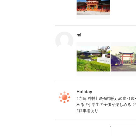
mi
Holiday
#寺院 #神社 #宗教施設 #0歳･1歳
める #小学生の子供が楽しめる 
#駐車場あり