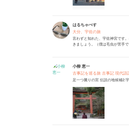
はるちゃぺす
大分、宇佐の旅
言わずと知れた、宇佐神宮です。
きましょう。（僕は毛虫が苦手で
小柳 恵一
古事記を巡る旅 古事記 現代語
足一つ騰りの宮 伝説の地候補2: