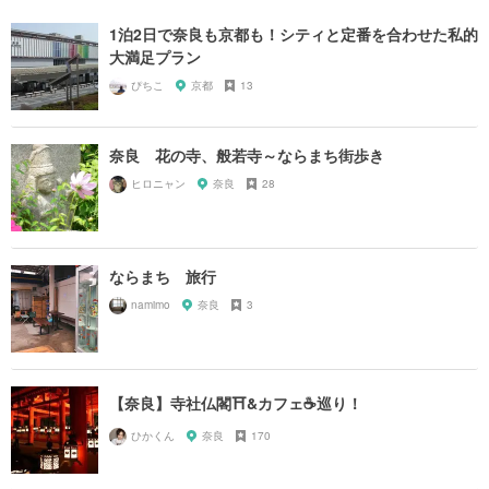
1泊2日で奈良も京都も！シティと定番を合わせた私的
大満足プラン
ぴちこ
京都
13
奈良 花の寺、般若寺～ならまち街歩き
ヒロニャン
奈良
28
ならまち 旅行
namimo
奈良
3
【奈良】寺社仏閣⛩&カフェ☕️巡り！
ひかくん
奈良
170