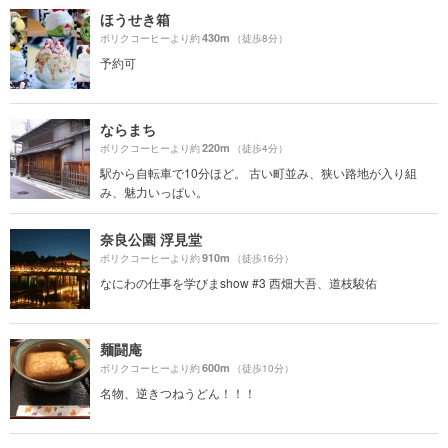
ほうせき箱
430m
ボリクコーヒーより約
（徒歩8分）
予約可
ならまち
220m
ボリクコーヒーより約
（徒歩4分）
駅から自転車で10分ほど。 古い町並み、狭い路地が入り組
み、魅力いっぱい。
奈良公園 浮見堂
910m
ボリクコーヒーより約
（徒歩16分）
なにわの仕事を学びまshow #3 西畑大吾、道枝駿佑
麺闘庵
600m
ボリクコーヒーより約
（徒歩10分）
名物、逆きつねうどん！！！