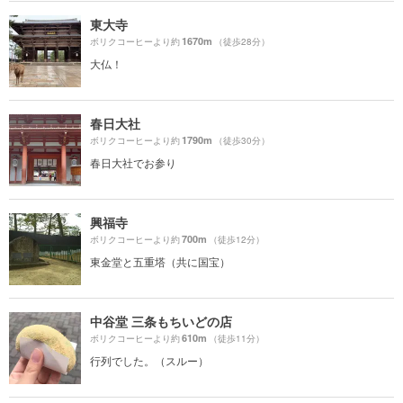
東大寺
1670m
ボリクコーヒーより約
（徒歩28分）
大仏！
春日大社
1790m
ボリクコーヒーより約
（徒歩30分）
春日大社でお参り
興福寺
700m
ボリクコーヒーより約
（徒歩12分）
東金堂と五重塔（共に国宝）
中谷堂 三条もちいどの店
610m
ボリクコーヒーより約
（徒歩11分）
行列でした。（スルー）