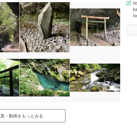
ht
ka
l
▶
写真・動画をもっとみる