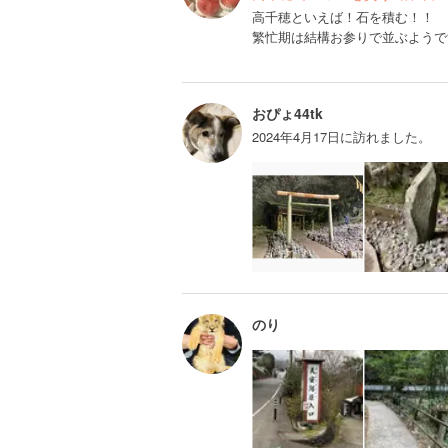
高千穂といえば！石を積む！！
繁忙期は結構お参りで並ぶようで
おぴょ44tk
2024年4月17日に訪れました。
のり