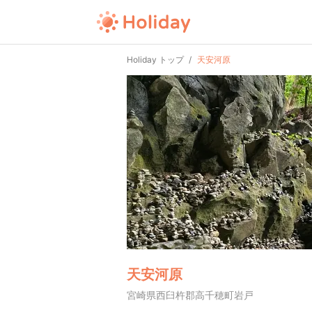
Holiday トップ
天安河原
天安河原
宮崎県西臼杵郡高千穂町岩戸