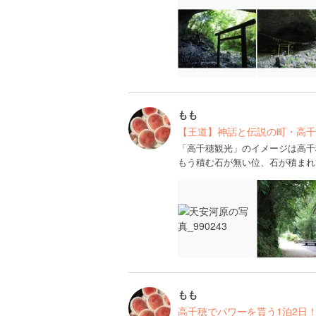
もも
【王道】神話と伝説の町・高千
「高千穂観光」のイメージは高千
もう積む石が無い位、石が積まれ
もも
高千穂でパワーを貰う1泊2日