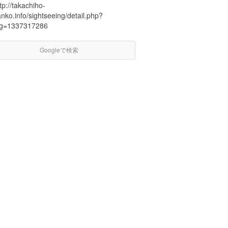
tp://takachiho-
nko.info/sightseeing/detail.php?
og=1337317286
Googleで検索