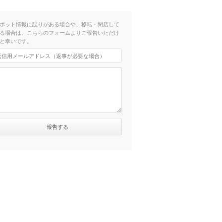
ポット情報に誤りがある場合や、移転・閉店して
る場合は、こちらのフォームよりご報告いただけ
と幸いです。