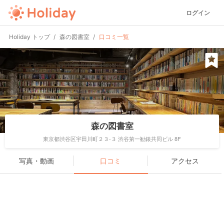
ログイン
Holiday トップ
森の図書室
口コミ一覧
森の図書室
東京都渋谷区宇田川町２３-３ 渋谷第一勧銀共同ビル 8F
写真・動画
口コミ
アクセス