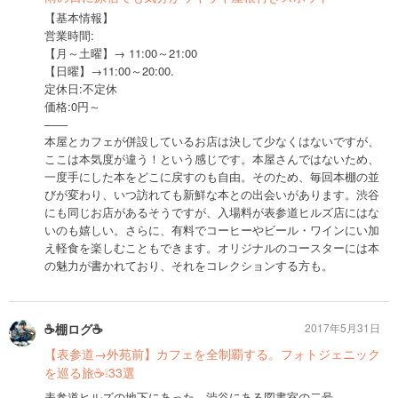
【基本情報】
営業時間:
【月～土曜】→ 11:00～21:00
【日曜】→11:00～20:00.
定休日:不定休
価格:0円～
――
本屋とカフェが併設しているお店は決して少なくはないですが、
ここは本気度が違う！という感じです。本屋さんではないため、
一度手にした本をどこに戻すのも自由。そのため、毎回本棚の並
びが変わり、いつ訪れても新鮮な本との出会いがあります。渋谷
にも同じお店があるそうですが、入場料が表参道ヒルズ店にはな
いのも嬉しい。さらに、有料でコーヒーやビール・ワインにい加
え軽食を楽しむこともできます。オリジナルのコースターには本
の魅力が書かれており、それをコレクションする方も。
☕️棚ログ☕️
2017年5月31日
【表参道→外苑前】カフェを全制覇する。フォトジェニック
を巡る旅☕️❕33選
表参道ヒルズの地下にあった、渋谷にある図書室の二号