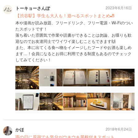
トーキョーさんぽ
2023年6月16日
【渋谷駅】学生も大人も！遊べるスポットまとめ🎳
本や漫画が読み放題、フリードリンク、フリー電源・Wi-Fiのつい
たスポットです！
落ち着いた雰囲気で作業や読書ができることは勿論、お喋りも歓
迎なのでお友達同士でワイワイ楽しむこともできます🙌
また、本に出てくる食べ物をイメージしたフードやお酒も楽しめ
ます…！会員になるとお得に利用できる制度もあるのでチェック
してみてください！
かほ
2018年6月24日
雨の日に原宿でも気分がウキウキ屋根付きスポット