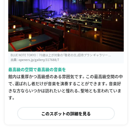
BLUE NOTE TOKYO｜70歳以上が対象の「敬老の日」招待プラン ギャラリー ...
出典：
openers.jp/gallery/317688/7
最高級の空間で最高級の音楽を
館内は重厚かつ高級感のある雰囲気です。この最高級空間の中
で、選ばれし者だけが音楽を演奏することができます。音楽好
きな方ならいつかは訪れたいと憧れる、聖地とも言われていま
す。
このスポットの詳細を見る