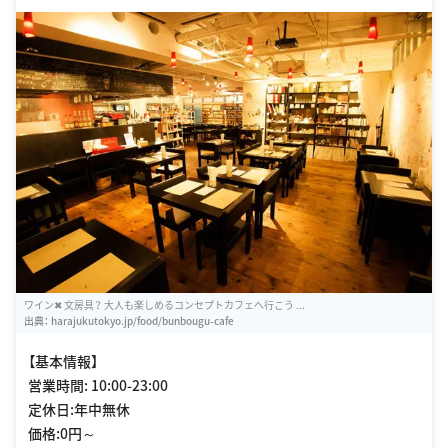
ワイン✖ 文房具？ 大人も楽しめるコンセプトカフェへ行こう ...
出典：
harajukutokyo.jp/food/bunbougu-cafe
【基本情報】
営業時間: 10:00-23:00
定休日:年中無休
価格:0円～