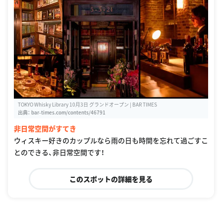
TOKYO Whisky Library 10月3日 グランドオープン | BAR TIMES
出典：
bar-times.com/contents/46791
非日常空間がすてき
ウィスキー好きのカップルなら雨の日も時間を忘れて過ごすこ
とのできる、非日常空間です！
このスポットの詳細を見る