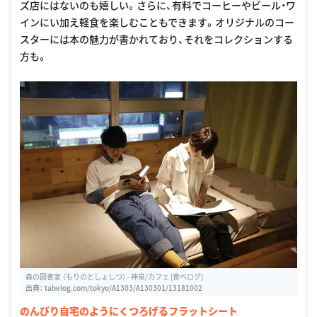
ズ店にはないのも嬉しい。さらに、有料でコーヒーやビール・ワ
インにい加え軽食を楽しむこともできます。オリジナルのコー
スターには本の魅力が書かれており、それをコレクションする
方も。
森の図書室 （もりのとしょしつ） - 神泉/カフェ [食べログ]
出典：
tabelog.com/tokyo/A1303/A130301/13181002
のんびり自宅のようにくつろげるフラットシート