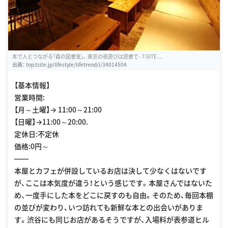
本で人とつながる「森の図書室」。東京の夜遊びは読書で - T-SITE ...
出典：
top.tsite.jp/lifestyle/lifetrend/i/34014504
【基本情報】
営業時間:
【月～土曜】→ 11:00～21:00
【日曜】→11:00～20:00.
定休日:不定休
価格:0円～
――
本屋とカフェが併設しているお店は決して少なくはないです
が、ここは本気度が違う！という感じです。本屋さんではないた
め、一度手にした本をどこに戻すのも自由。そのため、毎回本棚
の並びが変わり、いつ訪れても新鮮な本との出会いがありま
す。渋谷にも同じお店があるそうですが、入場料が表参道ヒル