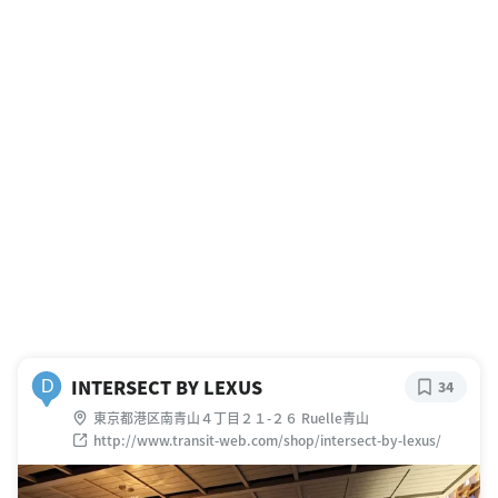
INTERSECT BY LEXUS
D
34
東京都港区南青山４丁目２１-２６ Ruelle青山
http://www.transit-web.com/shop/intersect-by-lexus/