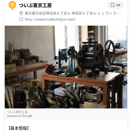
ついぶ東京工房
B
44
東京都渋谷区神宮前６丁目６ 神宮前６丁目６-１１ ヴィラ・ハ
セ３Ｆ・４F
http://www.tsuibutokyo.com/
ついぶ東京工房
G
oogle Places
【基本情報】