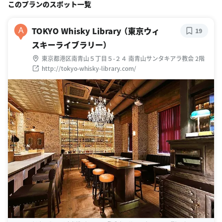
このプランのスポット一覧
TOKYO Whisky Library （東京ウィ
A
19
スキーライブラリー）
東京都港区南青山５丁目５-２４ 南青山サンタキアラ教会 2階
http://tokyo-whisky-library.com/