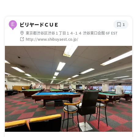
ビリヤードＣＵＥ
E
1
東京都渋谷区渋谷１丁目１４-１４ 渋谷東口会館 6F EST
http://www.shibuyaest.co.jp/