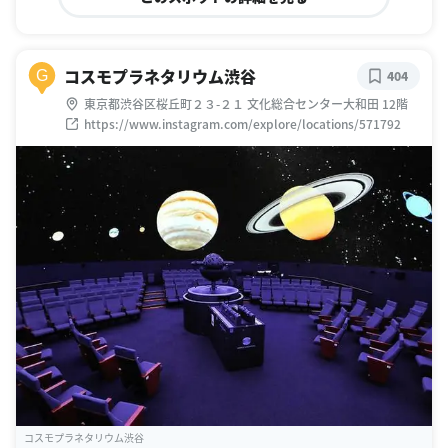
コスモプラネタリウム渋谷
G
404
東京都渋谷区桜丘町２３-２１ 文化総合センター大和田 12階
https://www.instagram.com/explore/locations/571792
コスモプラネタリウム渋谷