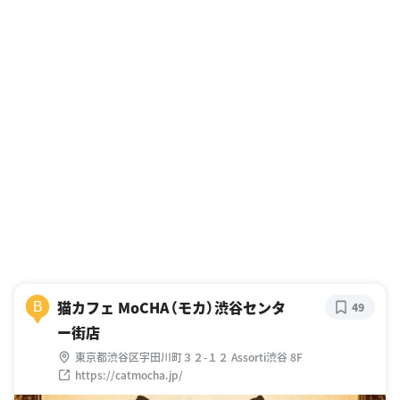
猫カフェ MoCHA（モカ）渋谷センタ
B
49
ー街店
東京都渋谷区宇田川町３２-１２ Assorti渋谷 8F
https://catmocha.jp/