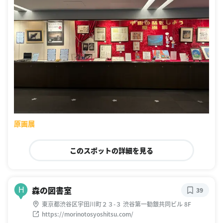
原画展
このスポットの詳細を見る
森の図書室
H
39
東京都渋谷区宇田川町２３-３ 渋谷第一勧銀共同ビル 8F
https://morinotosyoshitsu.com/