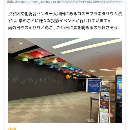
出典：
timeout.jp/tokyo/ja/things-to-do/%E3%82%B3%E3%82%B9%E3%83%A2%E
3%83%97%E3%83%A9%E3%83%8D%E3%82%BF%E3%83%AA%E3%82%A6%E3%
83%A0%E6%B8%8B%E8%B0%B7
渋谷区文化総合センター大和田にあるコスモプラネタリウム渋
谷は、季節ごとに様々な投影イベントが行われています⭐️
雨の日やのんびりと過ごしたい日に星を眺めるのも良さそう。
店内