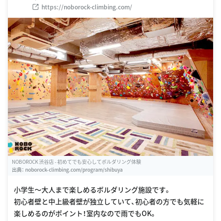
https://noborock-climbing.com/
NOBOROCK 渋谷店 - 初めてでも安心してボルダリング体験
出典：
noborock-climbing.com/program/shibuya
小学生〜大人まで楽しめるボルダリング施設です。
初心者壁と中上級者壁が独立していて、初心者の方でも気軽に
楽しめるのがポイント！室内なので雨でもOK。