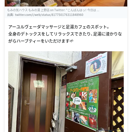
もみの気ハウス もみの湯 上野店 on Twitter: "こんばんはっ！ 今日は ...
出典：
twitter.com/i/web/status/817750176311848960
アーユルヴェーダマッサージと足湯カフェのスポット。
全身のデトックスをしてリラックスできたり、足湯に浸かりな
がらハーブティーをいただけます🌱