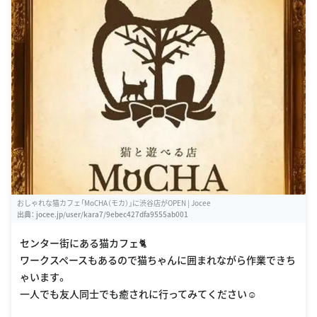
おしゃれな猫カフェ「MoCHA（モカ）」に渋谷店がOPEN | Jocee
出典：
jocee.jp/user/kara7/9ebec427dfa9555ab001
センター街にある猫カフェ🐈
ワークスペースもあるので猫ちゃんに囲まれながら作業できち
ゃいます。
一人でも友人同士でも癒されに行ってみてください☺️