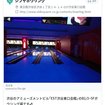
シブヤボウリング
C
13
東京都渋谷区渋谷１丁目１４-１４ EST渋谷東口会館
http://www.shibuyaest.co.jp/contents/bowling.html
鳥井寛
G
oogle Places
渋谷のアミューズメントビル「EST渋谷東口会館」のB1/3~5Fボ
ウリング場です🎳