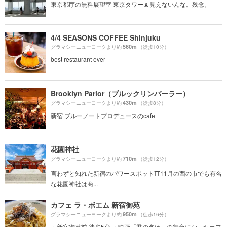
東京都庁の無料展望室 東京タワー🗼見えないんな。残念。
4/4 SEASONS COFFEE Shinjuku
560m
グラマシーニューヨークより約
（徒歩10分）
best restaurant ever
Brooklyn Parlor（ブルックリンパーラー）
430m
グラマシーニューヨークより約
（徒歩8分）
新宿 ブルーノートプロデュースのcafe
花園神社
710m
グラマシーニューヨークより約
（徒歩12分）
言わずと知れた新宿のパワースポット⛩11月の酉の市でも有名
な花園神社は商...
カフェ ラ・ボエム 新宿御苑
950m
グラマシーニューヨークより約
（徒歩16分）
・新宿御苑前 徒歩5分 ・映画「君の名は」の舞台になったカフ