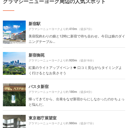
グラマシーニューヨーク周辺の人気スポット
新宿駅
410m
グラマシーニューヨークより約
（徒歩7分）
美容院終わりの娘と12時に新宿で待ち合わせ。今日は娘のダイ
ニングテーブル...
新宿御苑
920m
グラマシーニューヨークより約
（徒歩16分）
紅葉のライトアップイベント🍁 口コミ見ながらタイミングよ
く行けるとなお良さそう
バスタ新宿
180m
グラマシーニューヨークより約
（徒歩4分）
帰ってきてから、出発をなぜ新宿からにしなかったのかちょっ
と悩んだ。
東京都庁展望室
980m
グラマシーニューヨークより約
（徒歩17分）