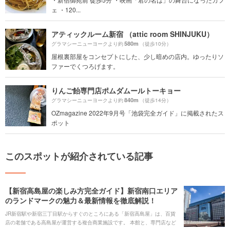
ェ ・120...
アティックルーム新宿 （attic room SHINJUKU）
580m
グラマシーニューヨークより約
（徒歩10分）
屋根裏部屋をコンセプトにした、少し暗めの店内。ゆったりソ
ファーでくつろげます。
りんご飴専門店ポムダムールトーキョー
840m
グラマシーニューヨークより約
（徒歩14分）
OZmagazine 2022年9月号「池袋完全ガイド」に掲載されたス
ポット
このスポットが紹介されている記事
【新宿高島屋の楽しみ方完全ガイド】新宿南口エリア
のランドマークの魅力＆最新情報を徹底解説！
JR新宿駅や新宿三丁目駅からすぐのところにある「新宿高島屋」は、百貨
店の老舗である高島屋が運営する複合商業施設です。 本館と、専門店など