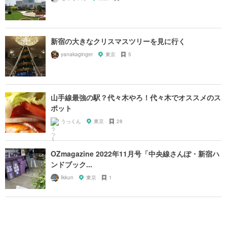
新宿の大きなクリスマスツリーを見に行く
yanakaginger
東京
5
山手線最強の駅？代々木やろ！代々木でオススメのス
ポット
うっくん
東京
28
OZmagazine 2022年11月号「中央線さんぽ・新宿ハ
ンドブック...
Ikkun
東京
1