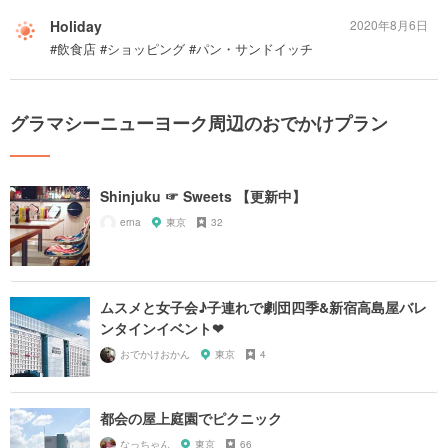
Holiday
2020年8月6日
#飲食店 #ショッピング #パン・サンドイッチ
グラマシーニューヨーク周辺のおでかけプラン
Shinjuku ☞ Sweets 【更新中】
erna
東京
32
ムスメと女子会♪子連れで劇団四季&新宿高島屋バレ
ンタインイベント❤︎
おでかけおかん
東京
4
都会の屋上庭園でピクニック
なっちゃん
東京
66