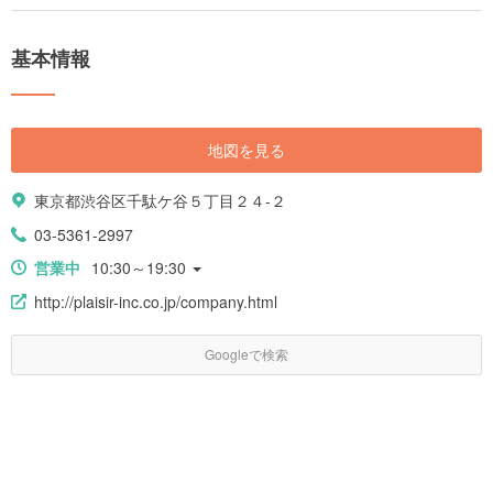
が入る南館を総称して「タカシマヤタイムズスクエア」といわれている本
施設は、新宿駅南口〜代々木駅エリアにおいてランドマーク的存在として
親しまれています。 そんな新宿高島屋は、本館に並ぶ良質なアイテムから
基本情報
専門店のお手頃アイテムまで、何でも揃う豊富な品ぞろえが特徴であるほ
か、買い物をする以外の魅力がたくさんあることもポイントです。 この記
事では、オリジナルショップや屋上庭園などといった新宿高島屋ならでは
の魅力的なスポットを紹介するとともに、おすすめの楽しみ方や新宿高島
屋で買える限定商品などもあわせてご紹介していきます。
地図を見る
東京都渋谷区千駄ケ谷５丁目２４-２
03-5361-2997
営業中
10:30～19:30
http://plaisir-inc.co.jp/company.html
Googleで検索