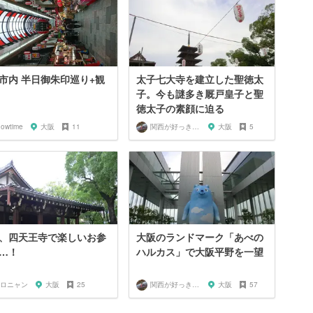
市内 半日御朱印巡り+観
太子七大寺を建立した聖徳太
子。今も謎多き厩戸皇子と聖
徳太子の素顔に迫る
howtime
大阪
11
関西が好っきゃねん
大阪
5
、四天王寺で楽しいお参
大阪のランドマーク「あべの
…！
ハルカス」で大阪平野を一望
ロニャン
大阪
25
関西が好っきゃねん
大阪
57