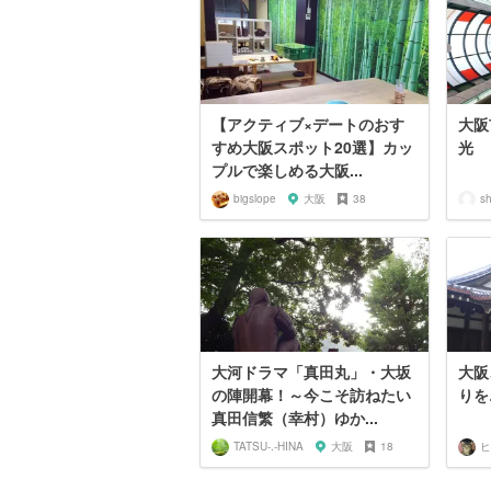
【アクティブ×デートのおす
大阪
すめ大阪スポット20選】カッ
光
プルで楽しめる大阪...
bigslope
大阪
38
s
大河ドラマ「真田丸」・大坂
大阪
の陣開幕！～今こそ訪ねたい
りを
真田信繁（幸村）ゆか...
TATSU-.-HINA
大阪
18
ヒ