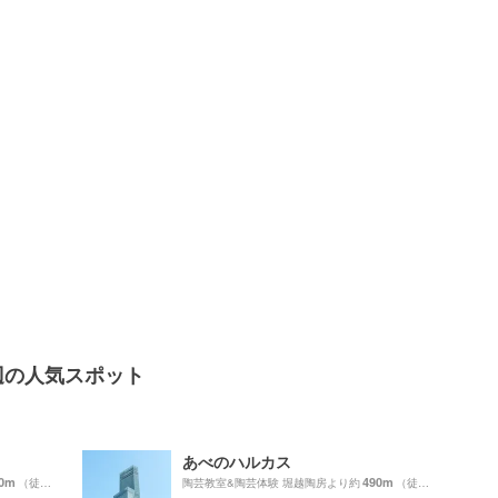
辺の人気スポット
あべのハルカス
0m
490m
（徒歩13分）
陶芸教室&陶芸体験 堀越陶房より約
（徒歩9分）