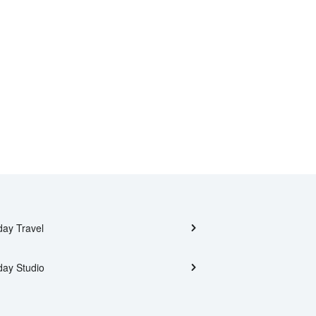
day Travel
day Studio