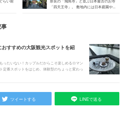
分ぐらい前
奈良の「飛鳥寺」と並ぶ日本最古のお寺
「四天王寺」。 敷地内には日本庭園や...
記事
におすすめの大阪観光スポットを紹
もったいない！カップルだからこそ楽しめるロマン
ト定番スポットをはじめ、体験型のちょっと変わっ
ツイートする
LINEで送る