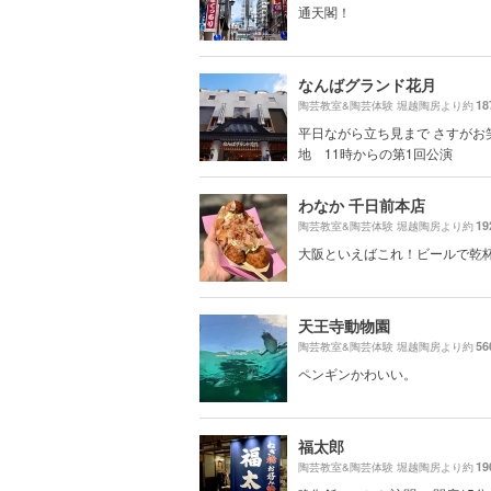
通天閣！
なんばグランド花月
18
陶芸教室&陶芸体験 堀越陶房より約
平日ながら立ち見まで さすがお
地 11時からの第1回公演
わなか 千日前本店
19
陶芸教室&陶芸体験 堀越陶房より約
大阪といえばこれ！ビールで乾
天王寺動物園
56
陶芸教室&陶芸体験 堀越陶房より約
ペンギンかわいい。
福太郎
19
陶芸教室&陶芸体験 堀越陶房より約