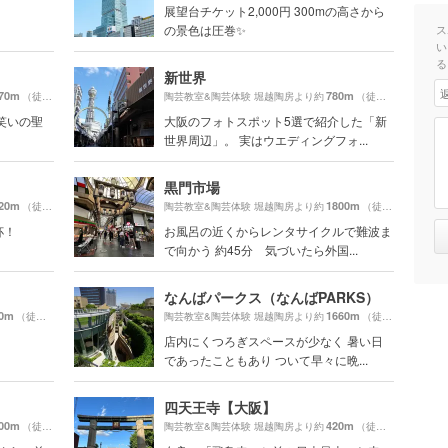
展望台チケット2,000円 300mの高さから
の景色は圧巻✨
ス
い
る
新世界
70m
780m
（徒歩32分）
陶芸教室&陶芸体験 堀越陶房より約
（徒歩14分）
笑いの聖
大阪のフォトスポット5選で紹介した「新
世界周辺」。 実はウエディングフォ...
黒門市場
20m
1800m
（徒歩32分）
陶芸教室&陶芸体験 堀越陶房より約
（徒歩30分）
杯！
お風呂の近くからレンタサイクルで難波ま
で向かう 約45分 気づいたら外国...
なんばパークス（なんばPARKS）
0m
1660m
（徒歩10分）
陶芸教室&陶芸体験 堀越陶房より約
（徒歩28分）
店内にくつろぎスペースが少なく 暑い日
であったこともあり ついて早々に晩...
四天王寺【大阪】
00m
420m
（徒歩32分）
陶芸教室&陶芸体験 堀越陶房より約
（徒歩8分）