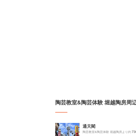
陶芸教室&陶芸体験 堀越陶房周
通天閣
73
陶芸教室&陶芸体験 堀越陶房より約