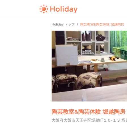
Holiday トップ
陶芸教室&陶芸体験 堀越陶房
陶芸教室&陶芸体験 堀越陶房
大阪府大阪市天王寺区堀越町１０-１３ 堀