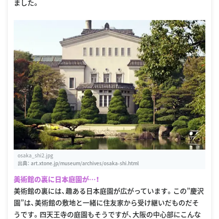
ました。
osaka_shi2.jpg
出典：
art.xtone.jp/museum/archives/osaka-shi.html
美術館の裏に日本庭園が…！
美術館の裏には、趣ある日本庭園が広がっています。この”慶沢
園”は、美術館の敷地と一緒に住友家から受け継いだものだそ
うです。四天王寺の庭園もそうですが、大阪の中心部にこんな