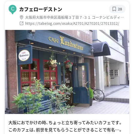
カフェローデストン
C
28
大阪府大阪市中央区南船場３丁目７-３１ コーナンビルディン
グ
https://tabelog.com/osaka/A2701/A270201/27013312/
大阪におでかけの時、ちょっと立ち寄ってみたいカフェです。
このカフェは、前世を見てもらうことができることで有名…。