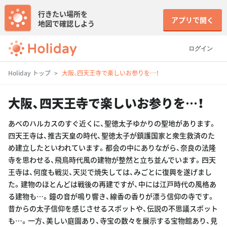
行きたい場所を
アプリで開く
地図で確認しよう
ログイン
Holiday トップ
大阪、四天王寺で楽しいお参りを…！
大阪、四天王寺で楽しいお参りを…！
あべのハルカスのすぐ近くに、聖徳太子ゆかりの聖地があります。
四天王寺は、推古天皇の時代、聖徳太子が鎮護国家と衆生救済のた
め建立したといわれています。都会の中にありながら、奈良の法隆
寺を思わせる、飛鳥時代風の建物が整然と立ち並んでいます。四天
王寺は、何度も戦災、天災で焼失しては、みごとに復興を遂げまし
た。建物のほとんどは戦後の再建ですが、中には江戸時代の風格あ
る建物も…。鐘の音が鳴り響き、線香の香りが漂う信仰の寺です。
昔からの太子信仰を感じさせるスポットや、伝説の不思議スポット
も…。一方、美しい庭園あり、寺宝の数々を展示する宝物館あり、見