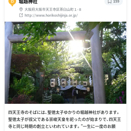
堀越神社
B
159
大阪府大阪市天王寺区茶臼山町１-８
http://www.horikoshijinja.or.jp/
四天王寺のそばには、聖徳太子ゆかりの堀越神社があります。
聖徳太子が叔父である崇峻天皇を祀ったのが始まりで、四天王
寺と同じ時期の創立といわれています。”一生に一度のお願