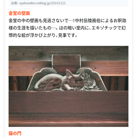
出典：
ayakoadler.exblog.jp/20101121
金堂の壁画
金堂の中の壁画も見逃さないで…！中村岳陵画伯によるお釈迦
様の生涯を描いたもの…。ほの暗い堂内に、エキゾチックで幻
想的な絵が浮かび上がり、見事です。
猫の門