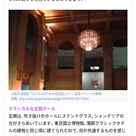
大阪市 浪速区 「なにわの日・冬の特別版」メイン音楽イベントが開催 ...
出典：
city.osaka.lg.jp/naniwa/page/0000301967.html
クラシカルな玄関ホール
玄関は、吹き抜けのホールにステンドグラス、シャンデリアの
光がきらめいています。東京国立博物館、蒲郡クラシックホテ
ルの建物と同じ頃に建てられたので、何か共通するものを感じ