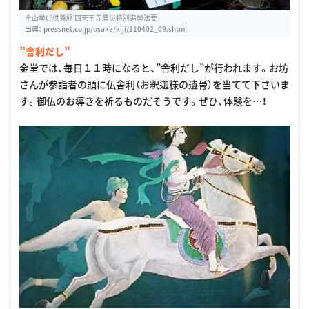
全山挙げ供養経 四天王寺震災特別追悼法要
出典：
pressnet.co.jp/osaka/kiji/110402_09.shtml
”舎利だし”
金堂では、毎日１１時になると、”舎利だし”が行われます。お坊
さんが参詣者の頭に仏舎利（お釈迦様の遺骨）を当てて下さいま
す。御仏のお導きを祈るものだそうです。ぜひ、体験を…！