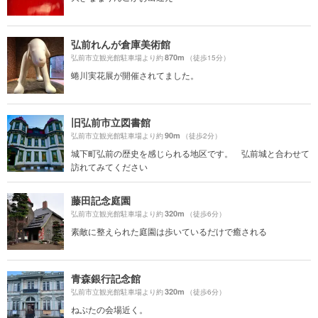
弘前れんが倉庫美術館
870m
弘前市立観光館駐車場より約
（徒歩15分）
蜷川実花展が開催されてました。
旧弘前市立図書館
90m
弘前市立観光館駐車場より約
（徒歩2分）
城下町弘前の歴史を感じられる地区です。 弘前城と合わせて
訪れてみてください
藤田記念庭園
320m
弘前市立観光館駐車場より約
（徒歩6分）
素敵に整えられた庭園は歩いているだけで癒される
青森銀行記念館
320m
弘前市立観光館駐車場より約
（徒歩6分）
ねぷたの会場近く。