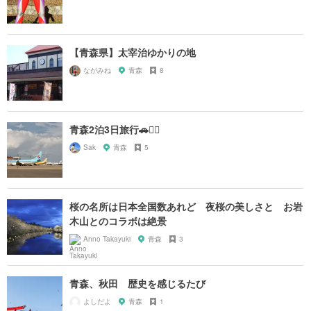
【青森県】太宰治ゆかりの地
ながみね
青森
8
青森2泊3日旅行🚗🚶‍♀️
Sak
青森
5
桜の名所は日本全国数あれど 夜桜の美しさと お岩
木山とのコラボは絶景
Anno Takayuki
青森
3
青森、秋田 歴史を感じるたび
よしだよ
青森
1