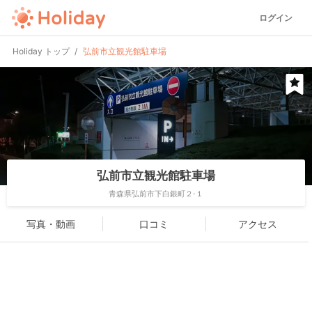
ログイン
Holiday トップ
弘前市立観光館駐車場
弘前市立観光館駐車場
青森県弘前市下白銀町２-１
写真・動画
口コミ
アクセス