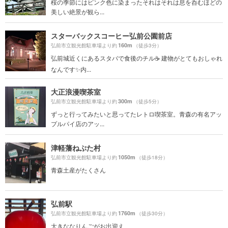
桜の季節にはピンク色に染まったそれはそれは息を呑むほどの
美しい絶景が観ら...
スターバックスコーヒー弘前公園前店
160m
弘前市立観光館駐車場より約
（徒歩3分）
弘前城近くにあるスタバで食後のチル☕️ 建物がとてもおしゃれ
なんです✨内...
大正浪漫喫茶室
300m
弘前市立観光館駐車場より約
（徒歩5分）
ずっと行ってみたいと思ってたレトロ喫茶室。青森の有名アッ
プルパイ店のアッ...
津軽藩ねぷた村
1050m
弘前市立観光館駐車場より約
（徒歩18分）
青森土産がたくさん
弘前駅
1760m
弘前市立観光館駐車場より約
（徒歩30分）
大きななりんごがお出迎え