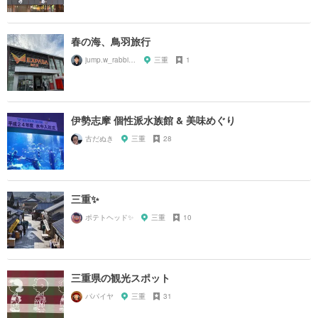
春の海、鳥羽旅行
jump.w_rabbitkun
三重
1
伊勢志摩 個性派水族館 & 美味めぐり
古だぬき
三重
28
三重✨
ポテトヘッド✨
三重
10
三重県の観光スポット
パパイヤ
三重
31