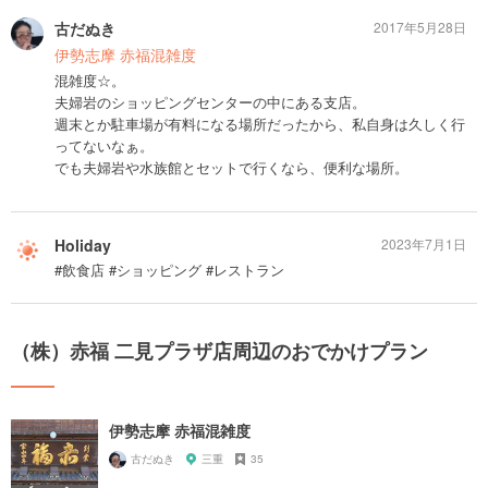
古だぬき
2017年5月28日
伊勢志摩 赤福混雑度
混雑度☆。
夫婦岩のショッピングセンターの中にある支店。
週末とか駐車場が有料になる場所だったから、私自身は久しく行
ってないなぁ。
でも夫婦岩や水族館とセットで行くなら、便利な場所。
Holiday
2023年7月1日
#飲食店 #ショッピング #レストラン
（株）赤福 二見プラザ店周辺のおでかけプラン
伊勢志摩 赤福混雑度
古だぬき
三重
35