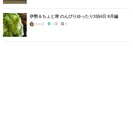
伊勢＆ちょと津 のんびりゆったり3泊4日 9月編
ちか王
三重
5