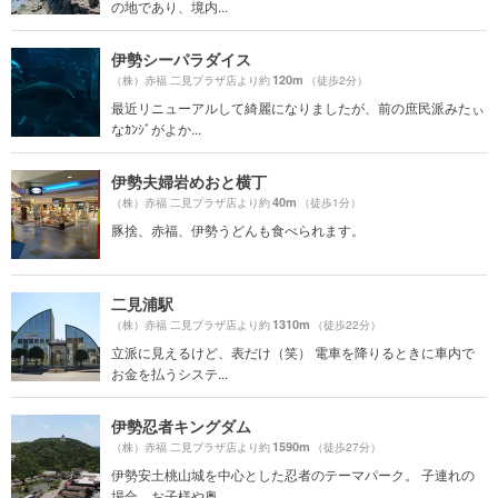
の地であり、境内...
伊勢シーパラダイス
120m
（株）赤福 二見プラザ店より約
（徒歩2分）
最近リニューアルして綺麗になりましたが、前の庶民派みたぃ
なｶﾝｼﾞがよか...
伊勢夫婦岩めおと横丁
40m
（株）赤福 二見プラザ店より約
（徒歩1分）
豚捨、赤福、伊勢うどんも食べられます。
二見浦駅
1310m
（株）赤福 二見プラザ店より約
（徒歩22分）
立派に見えるけど、表だけ（笑） 電車を降りるときに車内で
お金を払うシステ...
伊勢忍者キングダム
1590m
（株）赤福 二見プラザ店より約
（徒歩27分）
伊勢安土桃山城を中心とした忍者のテーマパーク。 子連れの
場合、お子様や奥...