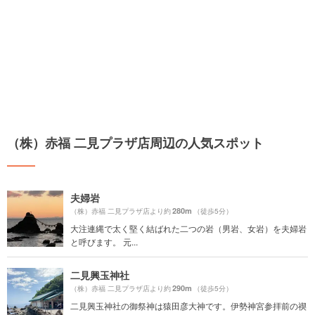
（株）赤福 二見プラザ店周辺の人気スポット
夫婦岩
280m
（株）赤福 二見プラザ店より約
（徒歩5分）
大注連縄で太く堅く結ばれた二つの岩（男岩、女岩）を夫婦岩
と呼びます。 元...
二見興玉神社
290m
（株）赤福 二見プラザ店より約
（徒歩5分）
二見興玉神社の御祭神は猿田彦大神です。伊勢神宮参拝前の禊