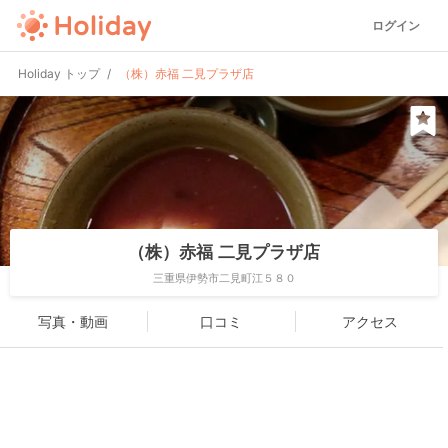
ログイン
Holiday トップ
（株）赤福 二見プラザ店
（株）赤福 二見プラザ店
三重県伊勢市二見町江５８０
写真・動画
口コミ
アクセス