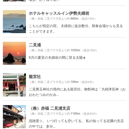
ホテルキャッスルイン伊勢夫婦岩
860m
（株）赤福 二見プラザ店より約
（徒歩15分）
こちらが指定の宿。 夫婦岩に徒歩数分。朝食会場からも見る
ことができます。
二見浦
1020m
（株）赤福 二見プラザ店より約
（徒歩18分）
6月の夏至の夫婦岩の間に登る太陽☀️
龍宮社
190m
（株）赤福 二見プラザ店より約
（徒歩4分）
二見興玉神社の境内にある龍宮社。御祭神は「大綿津見神（お
おわたつみのかみ...
（株）赤福 二見浦支店
1180m
（株）赤福 二見プラザ店より約
（徒歩20分）
混雑度☆。 いつ行っても空いてる。 私の知ってる近隣の支店
の中では、多分...