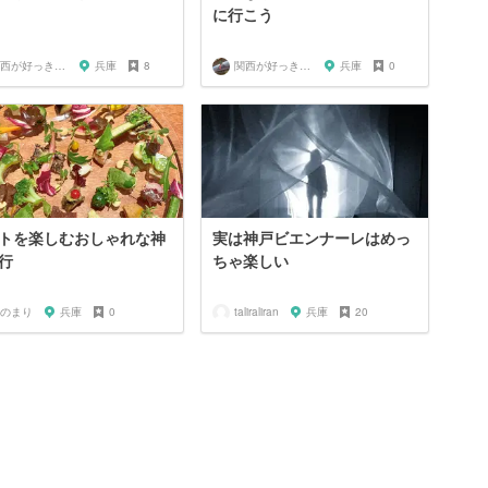
に行こう
関西が好っきゃねん
兵庫
8
関西が好っきゃねん
兵庫
0
トを楽しむおしゃれな神
実は神戸ビエンナーレはめっ
行
ちゃ楽しい
のまり
兵庫
0
taliraliran
兵庫
20