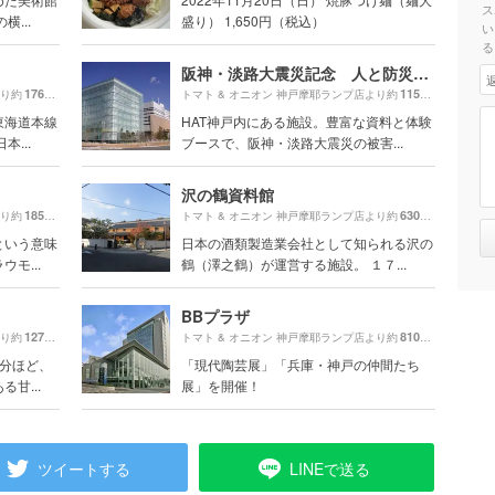
ス
...
盛り） 1,650円（税込）
い
る
阪神・淡路大震災記念 人と防災未来センター
1760m
1150m
より約
（徒歩30分）
トマト & オニオン 神戸摩耶ランプ店より約
（徒歩20
東海道本線
HAT神戸内にある施設。豊富な資料と体験
...
ブースで、阪神・淡路大震災の被害...
沢の鶴資料館
1850m
630m
より約
（徒歩31分）
トマト & オニオン 神戸摩耶ランプ店より約
（徒歩11分
という意味
日本の酒類製造業会社として知られる沢の
モ...
鶴（澤之鶴）が運営する施設。 １７...
BBプラザ
1270m
810m
より約
（徒歩22分）
トマト & オニオン 神戸摩耶ランプ店より約
（徒歩14分
5分ほど、
「現代陶芸展」「兵庫・神戸の仲間たち
甘...
展」を開催！
ツイートする
LINEで送る