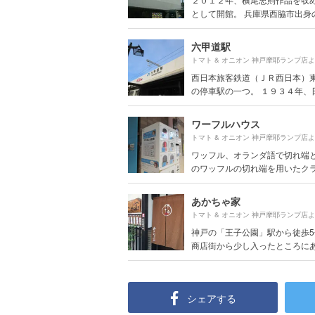
として開館。 兵庫県西脇市出身の横
六甲道駅
トマト & オニオン 神戸摩耶ランプ店
西日本旅客鉄道（ＪＲ西日本）
の停車駅の一つ。 １９３４年、日本
ワーフルハウス
トマト & オニオン 神戸摩耶ランプ店
ワッフル、オランダ語で切れ端
のワッフルの切れ端を用いたクラウ
あかちゃ家
トマト & オニオン 神戸摩耶ランプ店
神戸の「王子公園」駅から徒歩
商店街から少し入ったところにある
シェアする