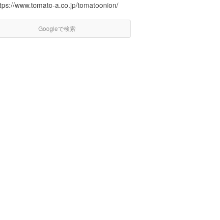
ttps://www.tomato-a.co.jp/tomatoonion/
Googleで検索