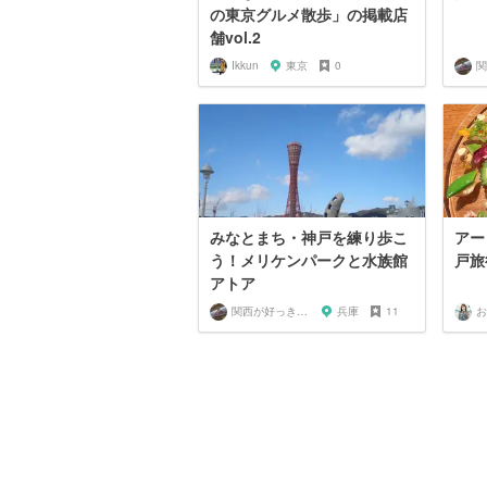
の東京グルメ散歩」の掲載店
舗vol.2
Ikkun
東京
0
みなとまち・神戸を練り歩こ
アー
う！メリケンパークと水族館
戸旅
アトア
関西が好っきゃねん
兵庫
11
お