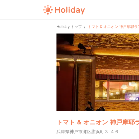
Holiday トップ
トマト & オニオン 神戸摩耶
トマト & オニオン 神戸摩耶
兵庫県神戸市灘区灘浜町３-４６