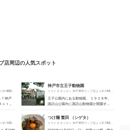
ンプ店周辺の人気スポット
神戸市立王子動物園
800m
1440m
より約
（徒歩14分）
トマト & オニオン 神戸摩耶ランプ店より約
（徒歩24
ＡＴ神戸
王子公園内にある動物園。 １９２８年、
ｔ...
諏訪山公園内に諏訪山動物園が開園す...
つけ麺 繁田 （シゲタ）
1430m
1620m
より約
（徒歩24分）
トマト & オニオン 神戸摩耶ランプ店より約
（徒歩27
めた美術館
2022年11月20日（日） 焼豚つけ麺（麺大