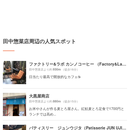
田中惣菜店周辺の人気スポット
ファクトリー&ラボ カンノコーヒー （Factory&Labo 神乃珈琲）
930m
田中惣菜店より約
（徒歩16分）
日当たり最高で開放的なカフェ☕️
大黒屋商店
880m
田中惣菜店より約
（徒歩15分）
お米やさんが作る麦とろ屋さん。紅鮭麦とろ定食で1700円と
ランチでは高め...
パティスリー ジュンウジタ（Patisserie JUN UJITA）