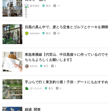
森本瑞生
東京
11
目黒の真ん中で、麦とろ定食とゴルフとケーキを満喫
ssssssss
東京
98
東急東横線【代官山、中目黒個々に作っているのでそ
ちらもよろしくお願いします】
bianca
東京
2
手ぶらで行く東京釣り堀！子供・デートにもおすすめ
ほりなかの
東京
9
銭湯_関東