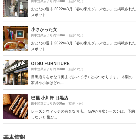
950m
田中惣菜店より約
（徒歩16分）
おとなの週末 2022年3月「春の東京グルメ散歩」に掲載された
スポット
小さかった女
950m
田中惣菜店より約
（徒歩16分）
おとなの週末 2022年3月「春の東京グルメ散歩」に掲載された
スポット
OTSU FURNITURE
700m
田中惣菜店より約
（徒歩12分）
目黒通りをかなり奥まで歩いて行くとみつかります。 木製の
家具や小物はどれ...
巴裡 小川軒 目黒店
800m
田中惣菜店より約
（徒歩14分）
レーズンウィッチの有名なお店。 GWやお盆シーズンは、予約
しないと 飛び...
基本情報