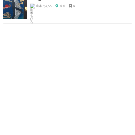
山本 ちひろ
東京
6