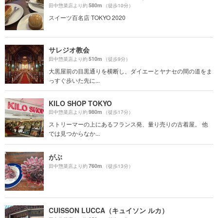
580m
田中惣菜店より約
（徒歩10分）
スイーツ百名店 TOKYO 2020
サレジオ教会
510m
田中惣菜店より約
（徒歩9分）
大黒屋前の目黒通りを横断し、ダイエーとヤナセの間の道をま
っすぐ歩いた先に...
KILO SHOP TOKYO
980m
田中惣菜店より約
（徒歩17分）
ストリーマーの上にあるフランス発、量り売りの古着屋。 他
では見つからなか...
がぶ
760m
田中惣菜店より約
（徒歩13分）
CUISSON LUCCA（キュイソン ルカ）