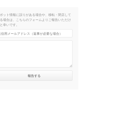
ポット情報に誤りがある場合や、移転・閉店して
る場合は、こちらのフォームよりご報告いただけ
と幸いです。