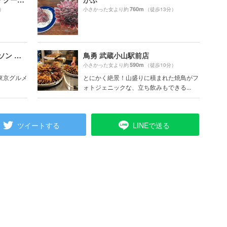
760m
）
小さかった女より約
（徒歩13分）
CUISSON LUCCA（キュイソン ルカ）
鳥勇 武蔵小山駅前店
590m
小さかった女より約
（徒歩10分）
の東京グルメ
とにかく絶景！山盛りに積まれた焼鳥がフ
ォトジェニックな、立ち飲みもできる...
ツイートする
LINEで送る