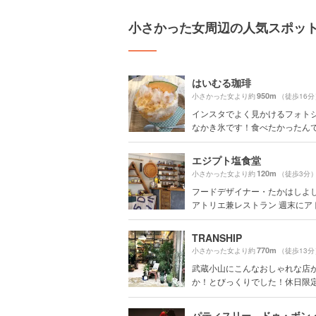
小さかった女周辺の人気スポッ
はいむる珈琲
950m
小さかった女より約
（徒歩16分
インスタでよく見かけるフォト
なかき氷です！食べたかったんです
エジプト塩食堂
120m
小さかった女より約
（徒歩3分
フードデザイナー・たかはしよ
アトリエ兼レストラン 週末にアトリ
TRANSHIP
770m
小さかった女より約
（徒歩13分
武蔵小山にこんなおしゃれな店
か！とびっくりでした！休日限定で