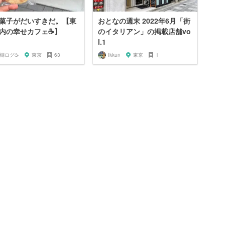
菓子がだいすきだ。【東
おとなの週末 2022年6月「街
内の幸せカフェ☕️】
のイタリアン」の掲載店舗vo
l.1
️棚ログ☕️
東京
63
Ikkun
東京
1