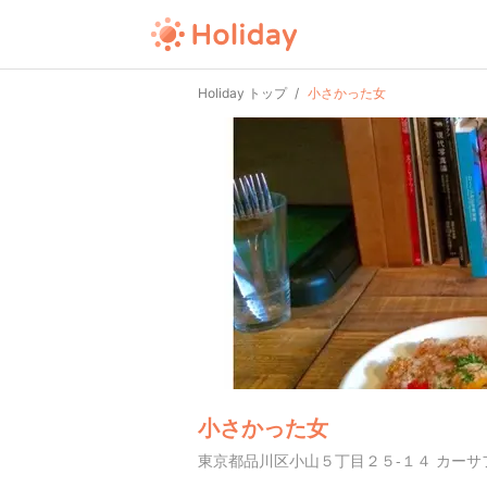
Holiday トップ
小さかった女
小さかった女
東京都品川区小山５丁目２５-１４ カーサ