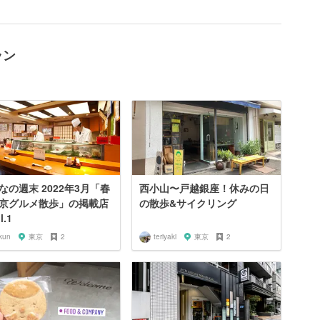
ラン
なの週末 2022年3月「春
西小山〜戸越銀座！休みの日
京グルメ散歩」の掲載店
の散歩&サイクリング
l.1
kun
東京
2
teriyaki
東京
2