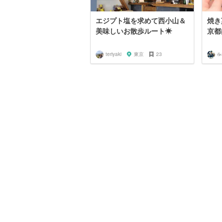
エジプト塩を求めて西小山＆
焼き
美味しいお散歩ルート☀︎
京都
teriyaki
東京
23
☕