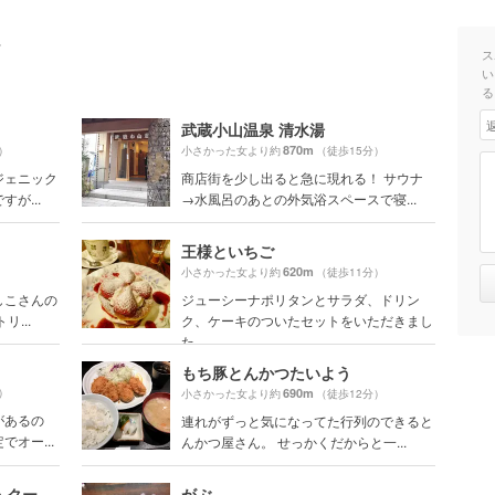
ト
ス
い
る
武蔵小山温泉 清水湯
870m
）
小さかった女より約
（徒歩15分）
ジェニック
商店街を少し出ると急に現れる！ サウナ
が...
→水風呂のあとの外気浴スペースで寝...
王様といちご
620m
）
小さかった女より約
（徒歩11分）
しこさんの
ジューシーナポリタンとサラダ、ドリン
...
ク、ケーキのついたセットをいただきまし
た
もち豚とんかつたいよう
）
690m
小さかった女より約
（徒歩12分）
があるの
連れがずっと気になってた行列のできると
オー...
んかつ屋さん。 せっかくだからと一...
パティスリー ドゥ・ボン・クーフゥ （patisserie de bon coeur ）
がぶ