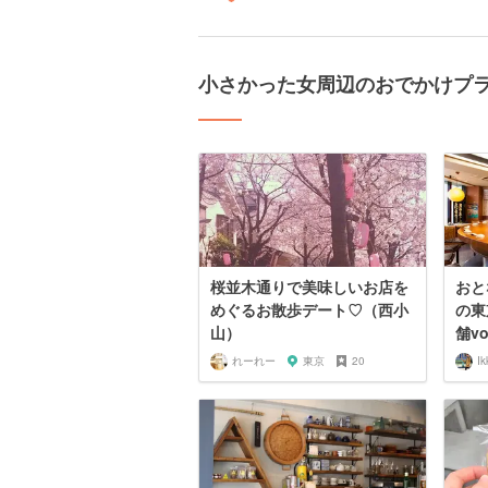
小さかった女周辺のおでかけプ
桜並木通りで美味しいお店を
おと
めぐるお散歩デート♡（西小
の東
山）
舗vo
れーれー
東京
20
Ik