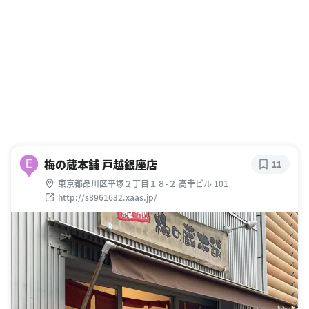
梅の蔵本舗 戸越銀座店
E
11
東京都品川区平塚２丁目１８-２ 高幸ビル 101
http://s8961632.xaas.jp/