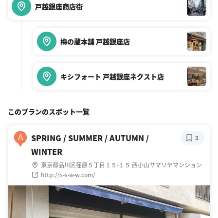
戸越銀座商店街
梅の蔵本舗 戸越銀座店
キシフォート 戸越銀座ネクスト店
このプランのスポット一覧
SPRING / SUMMER / AUTUMN /
A
2
WINTER
東京都品川区荏原５丁目１５-１５ 西小山サマリヤマンション
http://s-s-a-w.com/