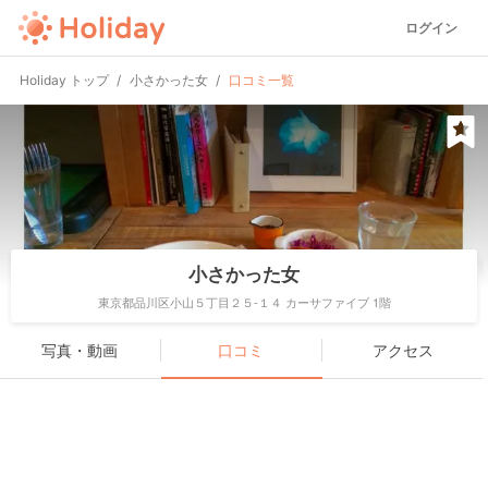
ログイン
Holiday トップ
小さかった女
口コミ一覧
小さかった女
東京都品川区小山５丁目２５-１４ カーサファイブ 1階
写真・動画
口コミ
アクセス