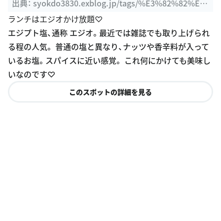
3%81%BF%E3%81%98%E5%B8%82
ランチはエジオかけ放題♡
エジプト塩、通称 エジオ。最近では雑誌でも取り上げられ
る程の人気。 普通の塩と異なり、ナッツや香辛料が入って
いるお塩。スパイスに近い感覚。 これ何にかけても美味し
いなのです♡
このスポットの詳細を見る