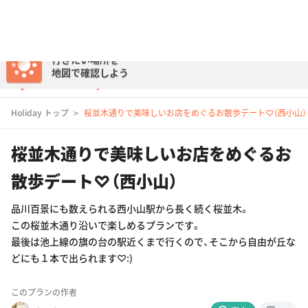
行きたい場所を
地図で確認しよう
ログイン
Holiday トップ
桜並木通りで美味しいお店をめぐるお散歩デート♡（西小山）
桜並木通りで美味しいお店をめぐるお
散歩デート♡（西小山）
品川百景にも数えられる西小山駅から長く続く桜並木。
この桜並木通り沿いで楽しめるプランです。
最後は池上線の旗の台の駅近くまで行くので、そこから自由が丘な
どにも１本で出られます♡:)
このプランの作者
れーれー
東京
20