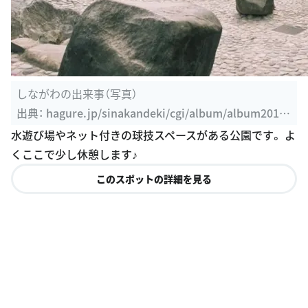
しながわの出来事（写真）
出典：
hagure.jp/sinakandeki/cgi/album/album2010.
cgi?page=360
水遊び場やネット付きの球技スペースがある公園です。 よ
くここで少し休憩します♪
このスポットの詳細を見る