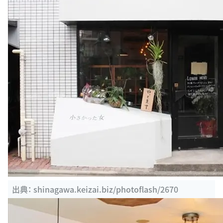
出典：
shinagawa.keizai.biz/photoflash/2670