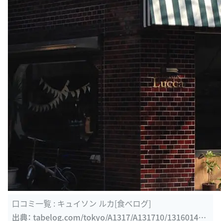
口コミ一覧 : キュイソン ルカ[食べログ]
出典：
tabelog.com/tokyo/A1317/A131710/13160141/
dtlrvwlst