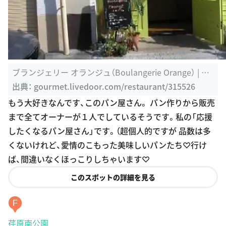
ブランジェリー オランジュ（Boulangerie Orange） | 西
小山、洗足 ...
出典：
gourmet.livedoor.com/restaurant/315526
もう大好きなんです、このパン屋さん。 パン作りから販売
まで全てオーナーが１人でしているそうです。私の「応援
したくなるパン屋さん」です。（超個人的ですが 品数は多
くないけれど、愛情のこもった美味しいパンたち♡行け
ば、間違いなくほっこりしちゃいます♡
このスポットの詳細を見る
F
荏原南公園