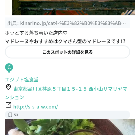
出典：
kinarino.jp/cat4-%E3%82%B0%E3%83%AB%
E3%83%A1/6947-%E7%84%BC%E3%81%8D%E8%8
ホッとする落ち着いた店内♡
F%93%E5%AD%90%E3%83%A9%E3%83%90%E3%
マドレーヌやおすすめはクマさん型のマドレーヌです！?
83%BC%E3%81%95%E3%82%93%E5%BF%85%E
このスポットの詳細を見る
8%A6%8B%E2%99%AA%E9%83%BD%E5%86%85%
E3%81%AE%E5%B0%8F%E3%81%95%E3%81%A
C
A%E3%81%8A%E8%8F%93%E5%AD%90%E5%B1%
エジプト塩食堂
8B%E3%81%95%E3%82%936%E9%81%B8
東京都品川区荏原５丁目１５-１５ 西小山サマリヤマ
ンション
http://s-s-a-w.com/
53