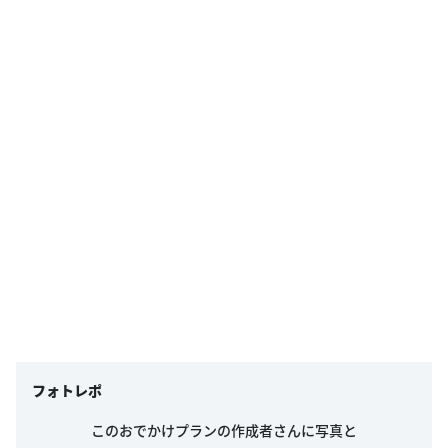
フォトレポ
このおでかけプランの作成者さんに写真と
ひとことで「行ってきました！」を伝えよう！