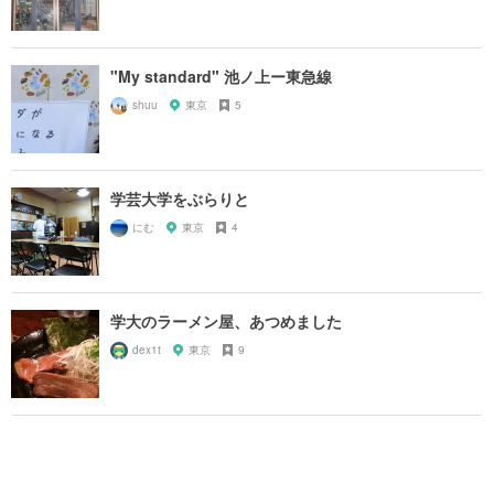
"My standard" 池ノ上ー東急線
shuu
東京
5
学芸大学をぶらりと
にむ
東京
4
学大のラーメン屋、あつめました
dex1t
東京
9