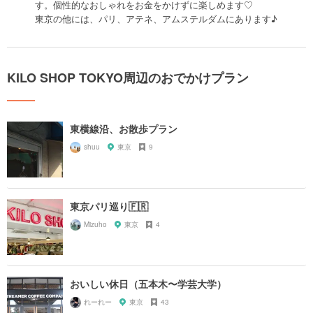
す。個性的なおしゃれをお金をかけずに楽しめます♡
東京の他には、パリ、アテネ、アムステルダムにあります♪
KILO SHOP TOKYO周辺のおでかけプラン
東横線沿、お散歩プラン
shuu
東京
9
東京パリ巡り🇫🇷
Mizuho
東京
4
おいしい休日（五本木〜学芸大学）
れーれー
東京
43