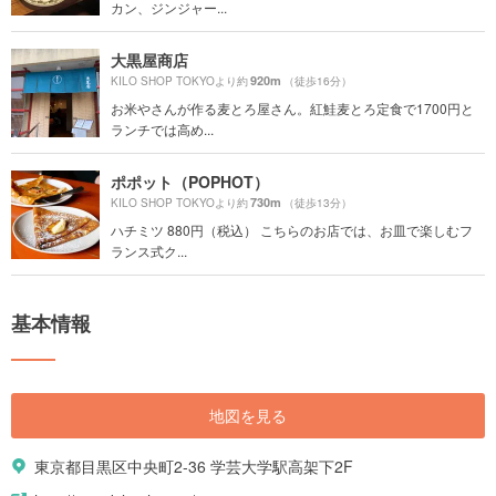
カン、ジンジャー...
大黒屋商店
920m
KILO SHOP TOKYOより約
（徒歩16分）
お米やさんが作る麦とろ屋さん。紅鮭麦とろ定食で1700円と
ランチでは高め...
ポポット（POPHOT）
730m
KILO SHOP TOKYOより約
（徒歩13分）
ハチミツ 880円（税込） こちらのお店では、お皿で楽しむフ
ランス式ク...
基本情報
地図を見る
東京都目黒区中央町2-36 学芸大学駅高架下2F