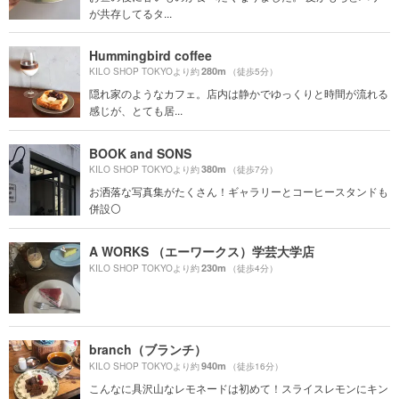
が共存してるタ...
Hummingbird coffee
280m
KILO SHOP TOKYOより約
（徒歩5分）
隠れ家のようなカフェ。店内は静かでゆっくりと時間が流れる
感じが、とても居...
BOOK and SONS
380m
KILO SHOP TOKYOより約
（徒歩7分）
お洒落な写真集がたくさん！ギャラリーとコーヒースタンドも
併設⚪️
A WORKS （エーワークス）学芸大学店
230m
KILO SHOP TOKYOより約
（徒歩4分）
branch（ブランチ）
940m
KILO SHOP TOKYOより約
（徒歩16分）
こんなに具沢山なレモネードは初めて！スライスレモンにキン