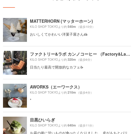
MATTERHORN (マッターホーン)
540m
KILO SHOP TOKYOより約
（徒歩10分）
おいしくてかわいい洋菓子屋さん🍰
ファクトリー&ラボ カンノコーヒー （Factory&Labo 神乃珈琲）
320m
KILO SHOP TOKYOより約
（徒歩6分）
日当たり最高で開放的なカフェ☕️
AWORKS（エーワークス）
210m
KILO SHOP TOKYOより約
（徒歩4分）
*
目黒ひいらぎ
640m
KILO SHOP TOKYOより約
（徒歩11分）
お昼の後に甘いものが食べたくなりました。 皮がもちとパリ