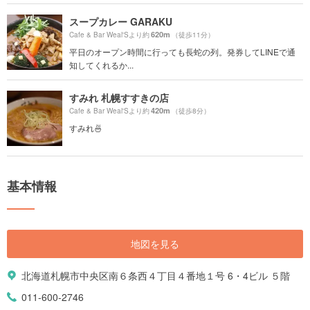
スープカレー GARAKU
620m
Cafe & Bar Weal'Sより約
（徒歩11分）
平日のオープン時間に行っても長蛇の列。発券してLINEで通
知してくれるか...
すみれ 札幌すすきの店
420m
Cafe & Bar Weal'Sより約
（徒歩8分）
すみれ🍜
基本情報
地図を見る
北海道札幌市中央区南６条西４丁目４番地１号 6・4ビル ５階
011-600-2746