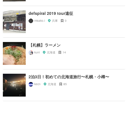
defspiral 2019 tour遠征
misako.i
兵庫
0
【札幌】ラーメン
kuni
北海道
14
2泊3日！初めての北海道旅行〜札幌・小樽〜
kecn
北海道
85