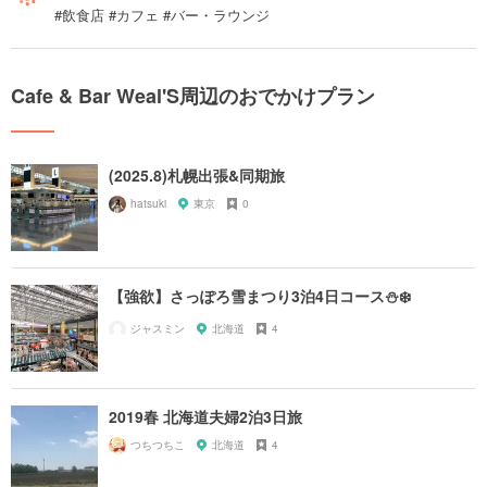
#飲食店 #カフェ #バー・ラウンジ
Cafe & Bar Weal'S周辺のおでかけプラン
(2025.8)札幌出張&同期旅
hatsuki
東京
0
【強欲】さっぽろ雪まつり3泊4日コース⛄️❄️
ジャスミン
北海道
4
2019春 北海道夫婦2泊3日旅
つちつちこ
北海道
4