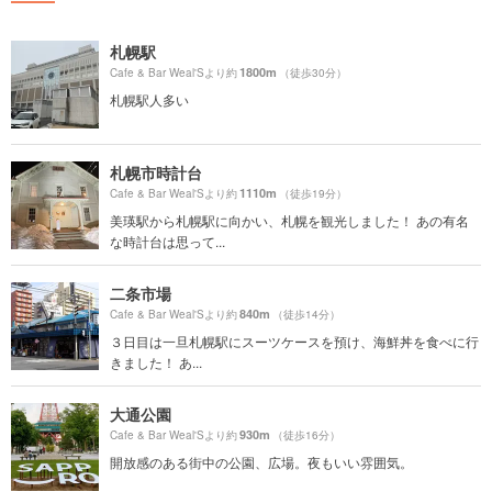
札幌駅
1800m
Cafe & Bar Weal'Sより約
（徒歩30分）
札幌駅人多い
札幌市時計台
1110m
Cafe & Bar Weal'Sより約
（徒歩19分）
美瑛駅から札幌駅に向かい、札幌を観光しました！ あの有名
な時計台は思って...
二条市場
840m
Cafe & Bar Weal'Sより約
（徒歩14分）
３日目は一旦札幌駅にスーツケースを預け、海鮮丼を食べに行
きました！ あ...
大通公園
930m
Cafe & Bar Weal'Sより約
（徒歩16分）
開放感のある街中の公園、広場。夜もいい雰囲気。