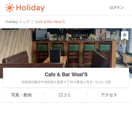
ログイン
Holiday トップ
Cafe & Bar Weal'S
Cafe & Bar Weal'S
北海道札幌市中央区南６条西４丁目４番地１号 6・4ビル ５階
写真・動画
口コミ
アクセス