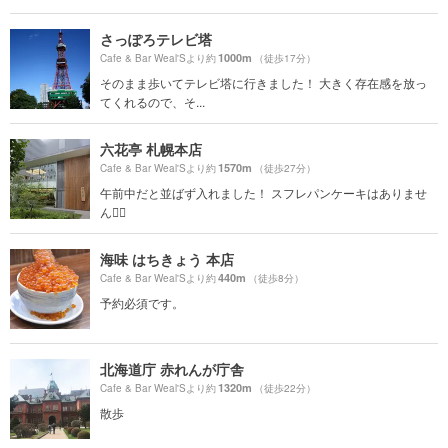
さっぽろテレビ塔
1000m
Cafe & Bar Weal'Sより約
（徒歩17分）
そのまま歩いてテレビ塔に行きました！ 大きく存在感を放っ
てくれるので、そ...
六花亭 札幌本店
1570m
Cafe & Bar Weal'Sより約
（徒歩27分）
午前中だと並ばず入れました！ スフレパンケーキはありませ
ん🙅‍♀️
海味 はちきょう 本店
440m
Cafe & Bar Weal'Sより約
（徒歩8分）
予約必須です。
北海道庁 赤れんが庁舎
1320m
Cafe & Bar Weal'Sより約
（徒歩22分）
散歩