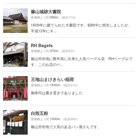
篠山城跡大書院
980m
渡瀬橋より約
（徒歩17分）
1609年に建てられた大書院です。戦時中に焼失しましたが、
平成12年にキ...
RH Bagels
470m
渡瀬橋より約
（徒歩8分）
篠山市街地に数年前に出来た人気ベーグル店 RHベーグルで
す。このお店のベ...
王地山まけきらい稲荷
1840m
渡瀬橋より約
（徒歩31分）
御朱印は書き置きでありました
白殻五粉
1500m
渡瀬橋より約
（徒歩26分）
篠山市街地で人気のあるパン屋さんです。