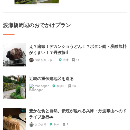
渡瀬橋周辺のおでかけプラン
え？猪頭！デカンショうどん！？ボタン鍋・炭酸飲料
がうまい！？丹波篠山
関西が好っきゃねん
兵庫
11
近畿の重伝建地区を巡る
mandegan
和歌山
36
豊かな食と自然、伝統が溢れる兵庫・丹波篠山へのド
ライブ旅行🚗
おのまり
兵庫
2