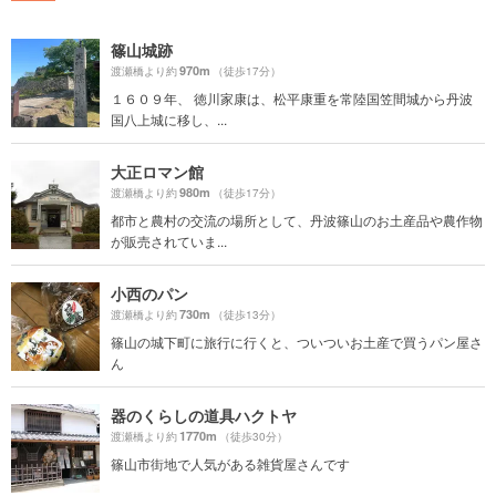
篠山城跡
970m
渡瀬橋より約
（徒歩17分）
１６０９年、 徳川家康は、松平康重を常陸国笠間城から丹波
国八上城に移し、...
大正ロマン館
980m
渡瀬橋より約
（徒歩17分）
都市と農村の交流の場所として、丹波篠山のお土産品や農作物
が販売されていま...
小西のパン
730m
渡瀬橋より約
（徒歩13分）
篠山の城下町に旅行に行くと、ついついお土産で買うパン屋さ
ん
器のくらしの道具ハクトヤ
1770m
渡瀬橋より約
（徒歩30分）
篠山市街地で人気がある雑貨屋さんです