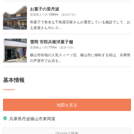
お菓子の里丹波
1580m
渡瀬橋より約
（徒歩27分）
和菓子で有名な千鳥屋宗家さんが運営している施設でして、お
土産屋さんやレス...
雪岡 市郎兵衛洋菓子舗
770m
渡瀬橋より約
（徒歩13分）
篠山市街地の人気スィーツ店、篠山市に移転する前は、兵庫県
の芦屋市でお店を...
基本情報
地図を見る
兵庫県丹波篠山市東岡屋
Googleで検索