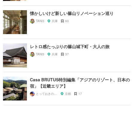
懐かしいけど新しい篠山リノベーション巡り
TANI3
兵庫
60
レトロ感たっぷりの篠山城下町・大人の旅
TANI3
兵庫
37
Casa BRUTUS特別編集「アジアのリゾート、日本の
宿」【近畿エリア】
とっておきの宿探し
京都
17