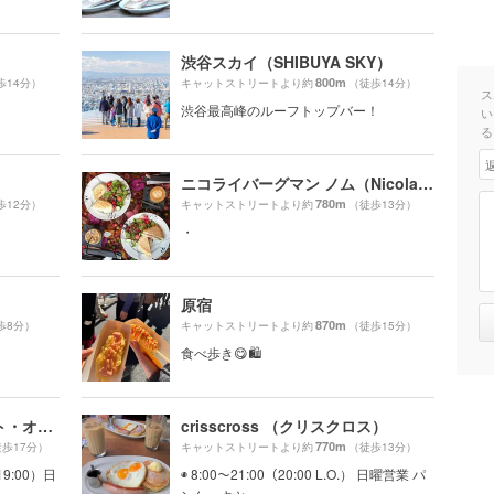
渋谷スカイ（SHIBUYA SKY）
800m
歩14分）
キャットストリートより約
（徒歩14分）
ス
渋谷最高峰のルーフトップバー！
い
る
ニコライバーグマン ノム（Nicolai Bergmann NOMU ）
780m
歩12分）
キャットストリートより約
（徒歩13分）
・
原宿
870m
歩8分）
キャットストリートより約
（徒歩15分）
食べ歩き😋🛍
ワールド・ブレックファスト・オールデイ（WORLD BREAKFAST ALLDAY）
crisscross （クリスクロス）
770m
歩17分）
キャットストリートより約
（徒歩13分）
19:00）日
◉ 8:00〜21:00（20:00 L.O.） 日曜営業 パ