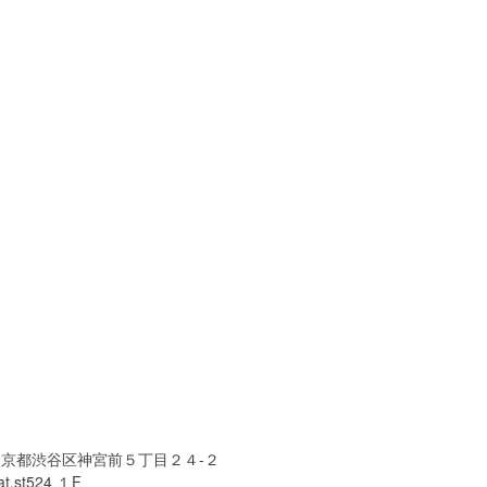
東京都渋谷区神宮前５丁目２４-２
at.st524 １F