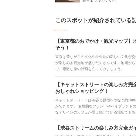
曜営業 アメリカや...
このスポットが紹介されている
【東京都のおでかけ・観光マップ】
そう！
東京は昔ながらの文化や最先端の新しい文化が交
が楽しめる観光地が盛りだくさんです。地図から
で、素敵な旅の計画を立ててみましょう。
【キャットストリートの楽しみ方完
おしゃれショッピング！
キャットストリートは渋谷と原宿をつなぐ約1k
ができます。 個性的なブランドやハイブランド
なデザインのカフェが増え続けている場所でもあ
り、ファッションスナップを撮影している人も多
有名になっています。 今回は、そんなキャット
【渋谷ストリームの楽しみ方完全ガ
いきます。