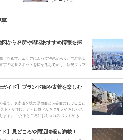
ンケーキと...
記事
地図から名所や周辺おすすめ情報を探
錯する都市。エリアによって特色があり、老若男女
東京の定番スポットを探せるおでかけ・観光マップ
全ガイド】ブランド服や古着を楽しむ
mの道で、表参道を境に原宿側と渋谷側にわけること
のストアが並び、近年は食べ歩きグルメやおしゃれ
ります。 いたるところにおしゃれスポットがあ
く、壁をインスタ用の背景にする人も多いことでも
ストリートを楽しむための情報をたっぷり紹介して
イド】見どころや周辺情報も満載！