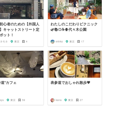
初心者のための【外国人
わたしのこだわりピクニック
】キャットストリート定
🌿📚🍞☕️🍿代々木公園
ポット！
ネモネ
東京
4
erinko
東京
17
参道*カフェ
表参道でおしゃれ散歩💗
ayu
東京
59
kana
東京
27