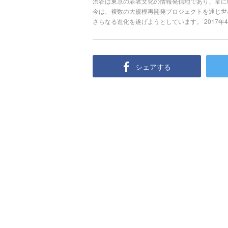
渋谷は東京の若者文化の情報発信地であり、常に
今は、複数の大規模再開発プロジェクトを通じ世
さらなる進化を遂げようとしています。 2017年4
CAST.）」に続き、2018年9月にオープンした「
ブリッジ（SHIBUYA BRIDGE）」。エンタテ
に誕生しています。 今回は、2018年9月にオープン
の見どころを紹介していきます。
シェアする