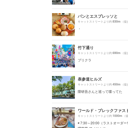
パンとエスプレッソと
830m
キャットストリートより約
（徒
・
竹下通り
690m
キャットストリートより約
（徒
プリクラ
表参道ヒルズ
450m
キャットストリートより約
（徒
隈研吾さんと巡って喋ってた
1000m
キャットストリートより約
（徒
◉ 7:30～20:00（ラストオーダー