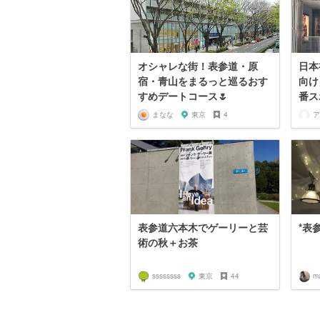
オシャレな街！表参道・原
日本
宿・青山をまるっと巡るおす
向け
すめデートコース🌷
番ス
まなな
東京
4
ア
表参道六本木でゲーリーと芸
*表
術の秋＋お茶
ssssssss
東京
44
m