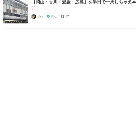
【岡山・香川・愛媛・広島】を半日で一周しちゃえ🚗
♡
Lisa
岡山
17