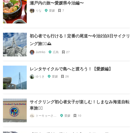
瀬戸内の旅〜愛媛県今治編〜
りな
愛媛
7
初心者でも行ける！定番の尾道〜今治2泊3日サイクリ
ング旅🚴‍♀️⛰
Jurinko
広島
27
レンタサイクルで島へと渡ろう！【愛媛編】
ゆうき
愛媛
26
サイクリング初心者女子が楽しむ！しまなみ海道自転
車旅🚴‍♀️
トーキョーさんぽ
愛媛
10