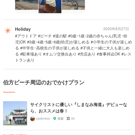
Holiday
2020年8月27日
#アウトドア #ビーチ #道の駅 #0歳･1歳･2歳の赤ちゃん(乳児･幼
児)OK #3歳･4歳･5歳･6歳(幼児)が楽しめる #小学生の子供が楽しめ
る #中学生･高校生の子供が楽しめる #子供と一緒に大人も楽しめ
る #駐車場あり #オムツ交換台あり #売店あり #食事持込OK #レス
トランあり
伯方ビーチ周辺のおでかけプラン
サイクリストに優しい『しまなみ海道』デビューな
ら、おススメは春！
cycleneco
愛媛
30