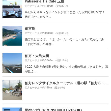
Patisserie T’s Cafe 玉屋
1590m
伯方ビーチより約
（徒歩27分）
島だからオサレなポイントが無いと思ったら大間違いです！
代官山や白金など...
伯方島
2000m
伯方ビーチより約
（徒歩34分）
伯方島と言えば、「は・か・た・の・し・お♪」でおなじみ
「伯方の塩」の発祥...
伯方・大島大橋
1040m
伯方ビーチより約
（徒歩18分）
10:20 大島を自転車で駆け抜け、次の橋が見えてきました。 海
が見え...
伯方レンタサイクルターミナル（道の駅「伯方Ｓ・Ｃパーク」）
140m
伯方ビーチより約
（徒歩3分）
民宿うずしお MINSHUKU UZUSHIO