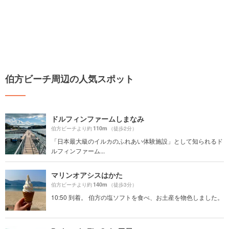
伯方ビーチ周辺の人気スポット
ドルフィンファームしまなみ
110m
伯方ビーチより約
（徒歩2分）
「日本最大級のイルカのふれあい体験施設」として知られるド
ルフィンファーム...
マリンオアシスはかた
140m
伯方ビーチより約
（徒歩3分）
10:50 到着。 伯方の塩ソフトを食べ、お土産を物色しました。