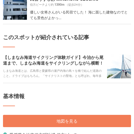
1390m
伯方ビーチより約
（徒歩24分）
優しい女将さんがいる民宿でした！ 海に面した建物なのでと
ても景色がよかっ...
このスポットが紹介されている記事
【しまなみ海道サイクリング体験ガイド】今治から尾
道まで、しまなみ海道をサイクリングしながら横断！
しまなみ海道とは、広島県と愛媛県の瀬戸内海の島々を橋で結んだ道路の
こと。ドライブはもちろん、「サイクリストの聖地」とも呼ばれ、毎年多
くの人がサイクリングでの観光を楽しんでいます。今回Holiday編集部は、
レンタサイクルでしまなみ海道縦断にチャレンジ！「しまなみ海道」の見
どころやレンタサイクルの解説、サイクリングする際の注意点などを写真
基本情報
や動画とともにお伝えします。
地図を見る