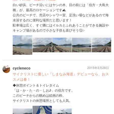
白い砂浜、ビーチ沿いにはヤシの木、目の前には「伯方・大島大
橋」が、最高のロケーションです🌊
公共のビーチで、売店やシャワー室、足洗い場などがあるので海
水浴するのに便利な場所だと思います！
駐車場は広く、すぐ隣にはイルカとふれあうことができる施設や
キャンプ場があるので小さな子供も喜びそう🤔✨
cycleneco
2015年3月28日
サイクリストに優しい『しまなみ海道』デビューなら、おス
スメは春！
◆休憩ポイント＆トイレタイム
「は・か・た・の・しお♪」の伯方です。
このビーチからの眺めは絵画の粋。
サイクリストの休憩場所としても人気。