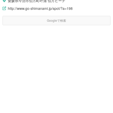
愛媛県今治市伯方町叶浦 伯方ビーチ
http://www.go-shimanami.jp/spot/?a=198
Googleで検索