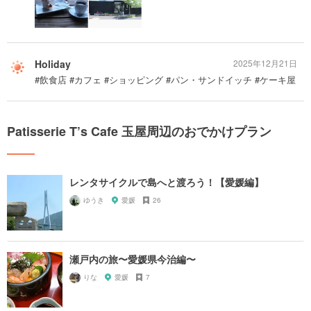
Holiday
2025年12月21日
#飲食店 #カフェ #ショッピング #パン・サンドイッチ #ケーキ屋
Patisserie T’s Cafe 玉屋周辺のおでかけプラン
レンタサイクルで島へと渡ろう！【愛媛編】
ゆうき
愛媛
26
瀬戸内の旅〜愛媛県今治編〜
りな
愛媛
7