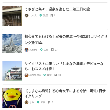
うさぎと島々、温泉を楽しむ二泊三日の旅
にゃん
愛媛
2
初心者でも行ける！定番の尾道〜今治2泊3日サイクリ
ング旅🚴‍♀️⛰
Jurinko
広島
27
サイクリストに優しい『しまなみ海道』デビューな
ら、おススメは春！
cycleneco
愛媛
30
【しまなみ海道】初心者女子による今治→尾道1日サ
イクリング
まみ
愛媛
2