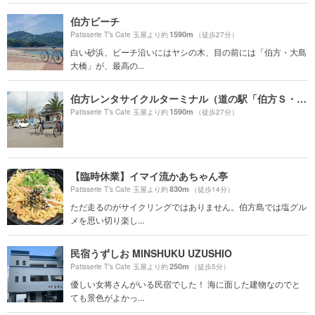
伯方ビーチ
1590m
Patisserie T’s Cafe 玉屋より約
（徒歩27分）
白い砂浜、ビーチ沿いにはヤシの木、目の前には「伯方・大島
大橋」が、最高の...
伯方レンタサイクルターミナル（道の駅「伯方Ｓ・Ｃパーク」）
1590m
Patisserie T’s Cafe 玉屋より約
（徒歩27分）
【臨時休業】イマイ流かあちゃん亭
830m
Patisserie T’s Cafe 玉屋より約
（徒歩14分）
ただ走るのがサイクリングではありません。伯方島では塩グル
メを思い切り楽し...
民宿うずしお MINSHUKU UZUSHIO
250m
Patisserie T’s Cafe 玉屋より約
（徒歩5分）
優しい女将さんがいる民宿でした！ 海に面した建物なのでと
ても景色がよかっ...