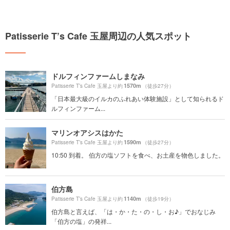
Patisserie T’s Cafe 玉屋周辺の人気スポット
ドルフィンファームしまなみ
1570m
Patisserie T’s Cafe 玉屋より約
（徒歩27分）
「日本最大級のイルカのふれあい体験施設」として知られるド
ルフィンファーム...
マリンオアシスはかた
1590m
Patisserie T’s Cafe 玉屋より約
（徒歩27分）
10:50 到着。 伯方の塩ソフトを食べ、お土産を物色しました。
伯方島
1140m
Patisserie T’s Cafe 玉屋より約
（徒歩19分）
伯方島と言えば、「は・か・た・の・し・お♪」でおなじみ
「伯方の塩」の発祥...