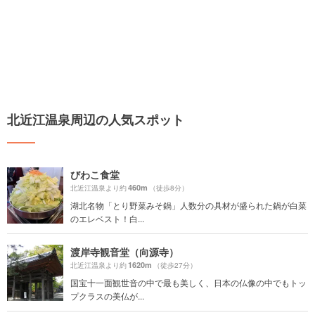
北近江温泉周辺の人気スポット
びわこ食堂
460m
北近江温泉より約
（徒歩8分）
湖北名物「とり野菜みそ鍋」人数分の具材が盛られた鍋が白菜
のエレベスト！白...
渡岸寺観音堂（向源寺）
1620m
北近江温泉より約
（徒歩27分）
国宝十一面観世音の中で最も美しく、日本の仏像の中でもトッ
プクラスの美仏が...