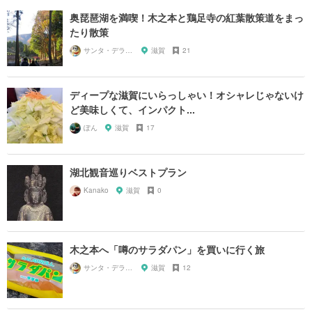
奥琵琶湖を満喫！木之本と鶏足寺の紅葉散策道をまっ
たり散策
サンタ・デラックス
滋賀
21
ディープな滋賀にいらっしゃい！オシャレじゃないけ
ど美味しくて、インパクト...
ぽん
滋賀
17
湖北観音巡りベストプラン
Kanako
滋賀
0
木之本へ「噂のサラダパン」を買いに行く旅
サンタ・デラックス
滋賀
12