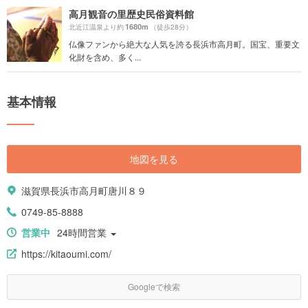
高月観音の里歴史民俗資料館
1680m
北近江温泉より約
（徒歩28分）
仏像ファンから絶大な人気を誇る長浜市高月町。国宝、重要文
化財を含め、多く...
基本情報
地図を見る
滋賀県長浜市高月町唐川８９
0749-85-8888
営業中
24時間営業
https://kitaoumi.com/
Googleで検索