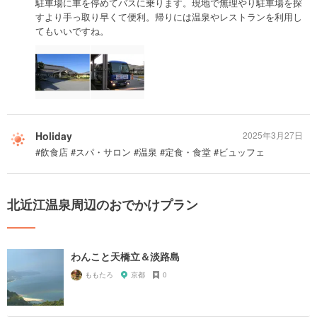
駐車場に車を停めてバスに乗ります。現地で無理やり駐車場を探
すより手っ取り早くて便利。帰りには温泉やレストランを利用し
てもいいですね。
Holiday
2025年3月27日
#飲食店 #スパ・サロン #温泉 #定食・食堂 #ビュッフェ
北近江温泉周辺のおでかけプラン
わんこと天橋立＆淡路島
ももたろ
京都
0