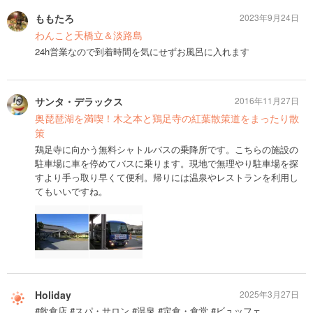
ももたろ
2023年9月24日
わんこと天橋立＆淡路島
24h営業なので到着時間を気にせずお風呂に入れます
サンタ・デラックス
2016年11月27日
奥琵琶湖を満喫！木之本と鶏足寺の紅葉散策道をまったり散
策
鶏足寺に向かう無料シャトルバスの乗降所です。こちらの施設の
駐車場に車を停めてバスに乗ります。現地で無理やり駐車場を探
すより手っ取り早くて便利。帰りには温泉やレストランを利用し
てもいいですね。
Holiday
2025年3月27日
#飲食店 #スパ・サロン #温泉 #定食・食堂 #ビュッフェ