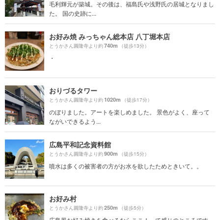
毛利輝元が築城。その後は、福島氏や浅野氏の居城となりまし
た。 国の史跡に...
お好み焼 みっちゃん総本店 八丁堀本店
740m
とうかさん圓隆寺より約
（徒歩13分）
・
おりづるタワー
1020m
とうかさん圓隆寺より約
（徒歩17分）
のぼりました。アートを楽しめました。 景色がよく、座って
ながいできるよう...
広島平和記念資料館
900m
とうかさん圓隆寺より約
（徒歩15分）
噴水は多くの被害者の方がお水を欲したためときいて。。
お好み村
250m
とうかさん圓隆寺より約
（徒歩5分）
広島風お好み焼きを食べるならここ！って感じのところです。