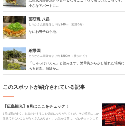
小さなアパートに...
薬研堀 八昌
240m
とうかさん圓隆寺より約
（徒歩5分）
なにわ男子ロケ地。
縮景園
1200m
とうかさん圓隆寺より約
（徒歩21分）
「しゅっけいえん」と読みます。繁華街から少し離れた場所に
ある庭園。喧騒か...
このスポットが紹介されている記事
【広島観光】6月はここをチェック！
6月は雨が多く、お出かけするにも億劫になりがちですが、その時期にしか
体験できないことがたくさんあります。 お出かけ前に、ぜひチェックして
みてくださいね！