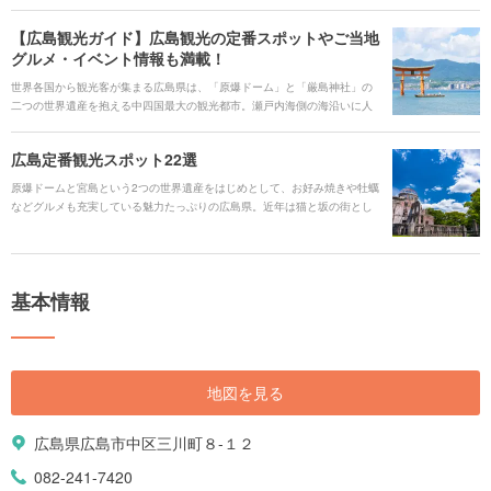
【広島観光ガイド】広島観光の定番スポットやご当地
グルメ・イベント情報も満載！
世界各国から観光客が集まる広島県は、「原爆ドーム」と「厳島神社」の
二つの世界遺産を抱える中四国最大の観光都市。瀬戸内海側の海沿いに人
気スポットが多く集まっており、穏やかで透き通った海を眺めながら観光
することができます。 近年は、広島駅周辺の大規模な工事や、市内に広島
広島定番観光スポット22選
初のアウトレット施設が建設されるなど次々と新しい施設がオープンし、
盛り上がりを見せている広島。今回はそんな広島で楽しめる定番観光スポ
原爆ドームと宮島という2つの世界遺産をはじめとして、お好み焼きや牡蠣
ットや体験、賑やかな年間のイベントについて紹介していきます。
などグルメも充実している魅力たっぷりの広島県。近年は猫と坂の街とし
て親しまれる尾道、ウサギ島と呼ばれる大久野島なども話題となり、多く
の観光客で賑わうようになりました。そんな広島の定番の観光スポットを
集めてみました。
基本情報
地図を見る
広島県広島市中区三川町８-１２
082-241-7420