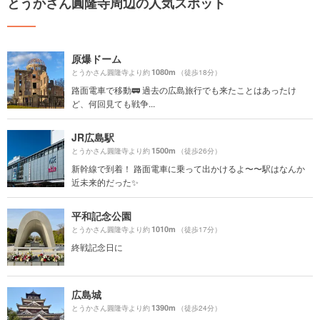
とうかさん圓隆寺周辺の人気スポット
原爆ドーム
1080m
とうかさん圓隆寺より約
（徒歩18分）
路面電車で移動🚃 過去の広島旅行でも来たことはあったけ
ど、何回見ても戦争...
JR広島駅
1500m
とうかさん圓隆寺より約
（徒歩26分）
新幹線で到着！ 路面電車に乗って出かけるよ〜〜駅はなんか
近未来的だった✨
平和記念公園
1010m
とうかさん圓隆寺より約
（徒歩17分）
終戦記念日に
広島城
1390m
とうかさん圓隆寺より約
（徒歩24分）