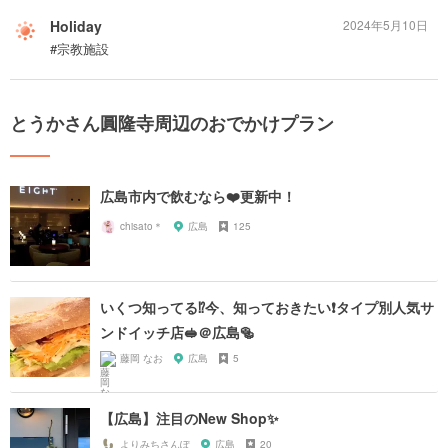
Holiday
2024年5月10日
#宗教施設
とうかさん圓隆寺周辺のおでかけプラン
広島市内で飲むなら❤️更新中！
chisato＊
広島
125
いくつ知ってる⁉️今、知っておきたい❗️タイプ別人気サ
ンドイッチ店🥪＠広島🥯
藤岡 なお
広島
5
【広島】注目のNew Shop✨
よりみちさんぽ
広島
20