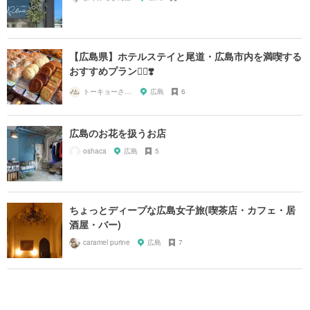
【広島県】ホテルステイと尾道・広島市内を満喫する
おすすめプラン🚶‍♀️❣️
トーキョーさんぽ
広島
6
広島のお花を扱うお店
oshaca
広島
5
ちょっとディープな広島女子旅(喫茶店・カフェ・居
酒屋・バー)
caramel purine
広島
7