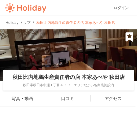
ログイン
Holiday トップ
秋田比内地鶏生産責任者の店 本家あべや 秋田店
秋田比内地鶏生産責任者の店 本家あべや 秋田店
秋田県秋田市中通１丁目４-３ 1F エリアなかいち商業施設内
写真・動画
口コミ
アクセス