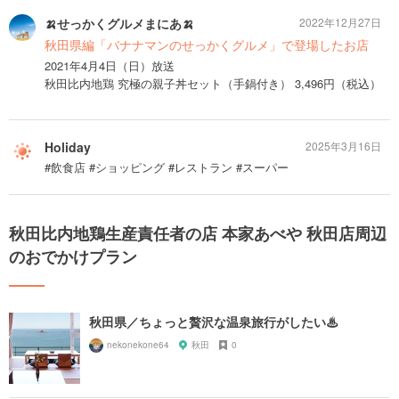
🍌せっかくグルメまにあ🍌
2022年12月27日
秋田県編「バナナマンのせっかくグルメ」で登場したお店
2021年4月4日（日）放送
秋田比内地鶏 究極の親子丼セット（手鍋付き） 3,496円（税込）
Holiday
2025年3月16日
#飲食店 #ショッピング #レストラン #スーパー
秋田比内地鶏生産責任者の店 本家あべや 秋田店周辺
のおでかけプラン
秋田県／ちょっと贅沢な温泉旅行がしたい♨︎
nekonekone64
秋田
0