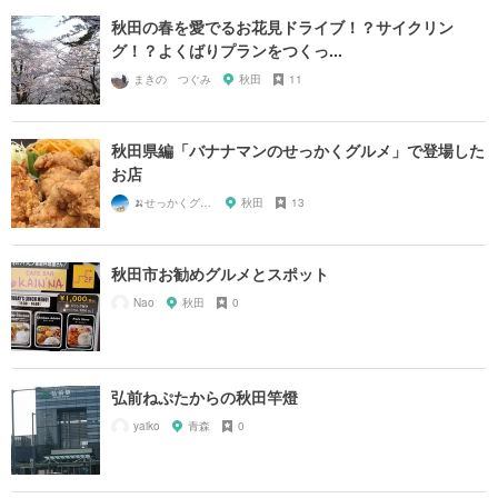
秋田の春を愛でるお花見ドライブ！？サイクリン
グ！？よくばりプランをつくっ...
まきの つぐみ
秋田
11
秋田県編「バナナマンのせっかくグルメ」で登場した
お店
🍌せっかくグルメまにあ🍌
秋田
13
秋田市お勧めグルメとスポット
Nao
秋田
0
弘前ねぷたからの秋田竿燈
yaiko
青森
0