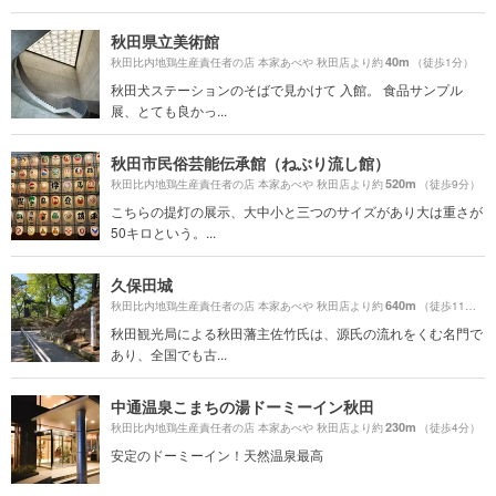
秋田県立美術館
40m
秋田比内地鶏生産責任者の店 本家あべや 秋田店より約
（徒歩1分）
秋田犬ステーションのそばで見かけて 入館。 食品サンプル
展、とても良かっ...
秋田市民俗芸能伝承館（ねぶり流し館）
520m
秋田比内地鶏生産責任者の店 本家あべや 秋田店より約
（徒歩9分）
こちらの提灯の展示、大中小と三つのサイズがあり大は重さが
50キロという。...
久保田城
640m
秋田比内地鶏生産責任者の店 本家あべや 秋田店より約
（徒歩11分）
秋田観光局による秋田藩主佐竹氏は、源氏の流れをくむ名門で
あり、全国でも古...
中通温泉こまちの湯ドーミーイン秋田
230m
秋田比内地鶏生産責任者の店 本家あべや 秋田店より約
（徒歩4分）
安定のドーミーイン！天然温泉最高