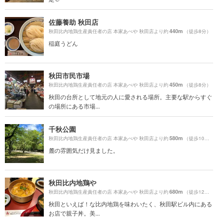
佐藤養助 秋田店
440m
秋田比内地鶏生産責任者の店 本家あべや 秋田店より約
（徒歩8分）
稲庭うどん
秋田市民市場
450m
秋田比内地鶏生産責任者の店 本家あべや 秋田店より約
（徒歩8分）
秋田の台所として地元の人に愛される場所。主要な駅からすぐ
の場所にある市場...
千秋公園
580m
秋田比内地鶏生産責任者の店 本家あべや 秋田店より約
（徒歩10分）
麓の雰囲気だけ見ました。
秋田比内地鶏や
680m
秋田比内地鶏生産責任者の店 本家あべや 秋田店より約
（徒歩12分）
秋田といえば！な比内地鶏を味わいたく、秋田駅ビル内にある
お店で親子丼。美...