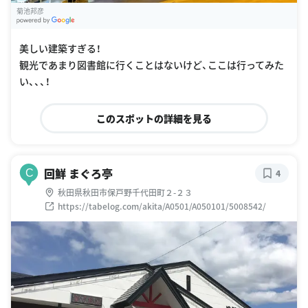
菊池邦彦
G
oogle Places
美しい建築すぎる！
観光であまり図書館に行くことはないけど、ここは行ってみた
い、、、！
このスポットの詳細を見る
回鮮 まぐろ亭
C
4
秋田県秋田市保戸野千代田町２-２３
https://tabelog.com/akita/A0501/A050101/5008542/