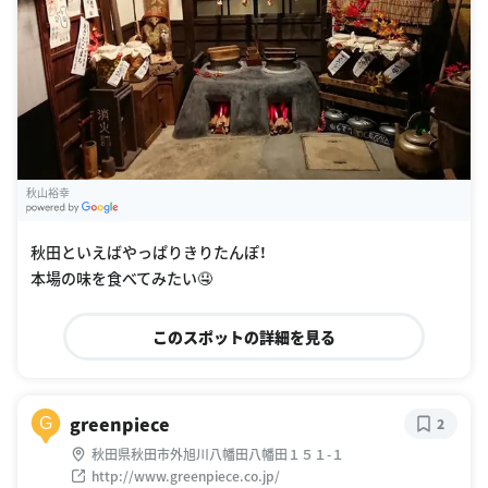
秋山裕幸
G
oogle Places
秋田といえばやっぱりきりたんぽ！
本場の味を食べてみたい🤤
このスポットの詳細を見る
greenpiece
G
2
秋田県秋田市外旭川八幡田八幡田１５１-１
http://www.greenpiece.co.jp/