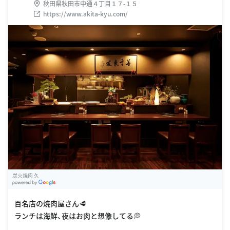
秋田県秋田市中通４丁目１７-１５
https://www.akita-kyu.com/
炭火焼肉 久
G
oogle Places
百名店の焼肉屋さん🥩
ランチは海鮮、夜はお肉と想像してる💭