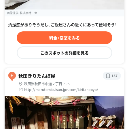
画像提供：株式会社一休
清潔感がありそうだし、ご飯屋さんの近くにあって便利そう！
料金・空室をみる
このスポットの詳細を見る
秋田きりたんぽ屋
F
157
秋田県秋田市中通２丁目７-６
http://marutomisuisan.jpn.com/kiritanpoya/