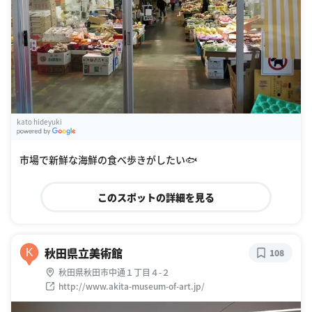
kato hideyuki
G
oogle Places
市場で新鮮な海鮮の食べ歩きがしたい🐟
このスポットの詳細を見る
秋田県立美術館
K
108
秋田県秋田市中通１丁目４-２
http://www.akita-museum-of-art.jp/