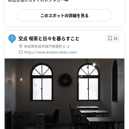
このスポットの詳細を見る
交点 喫茶と日々を暮らすこと
I
15
秋田県秋田市保戸野通町６-２
https://www.kouten-akita.com/