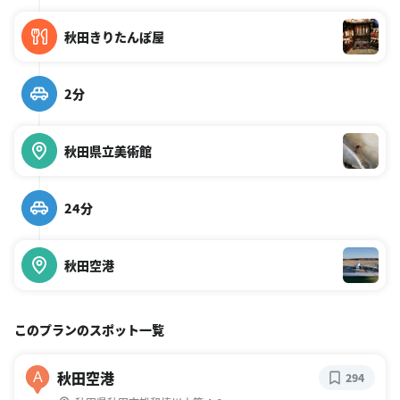
秋田きりたんぽ屋
2分
秋田県立美術館
24分
秋田空港
このプランのスポット一覧
秋田空港
A
294