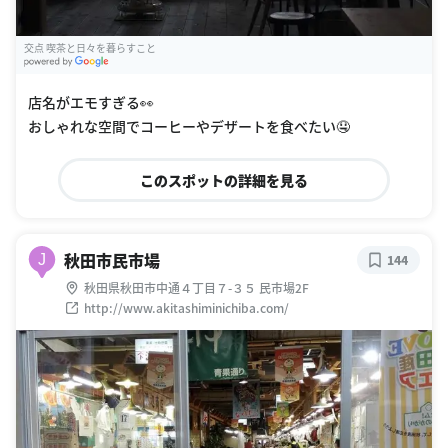
交点 喫茶と日々を暮らすこと
G
oogle Places
店名がエモすぎる👀
おしゃれな空間でコーヒーやデザートを食べたい🤤
このスポットの詳細を見る
秋田市民市場
J
144
秋田県秋田市中通４丁目７-３５ 民市場2F
http://www.akitashiminichiba.com/