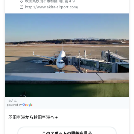
秋田県秋田市雄和椿川山籠４９
http://www.akita-airport.com/
10さん
G
oogle Places
羽田空港から秋田空港へ✈️
このスポットの詳細を見る