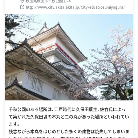
秋田県秋田市千秋公園１-４
http://www.city.akita.akita.jp/City/ed/st/osumiyagura/de
fault.htm
千秋公園のある場所は、江戸時代に久保田藩主、佐竹氏によっ
て築かれた久保田城の本丸と二の丸があった場所といわれてい
ます。
残念ながら本丸をはじめとした多くの建物は焼失してしまいま