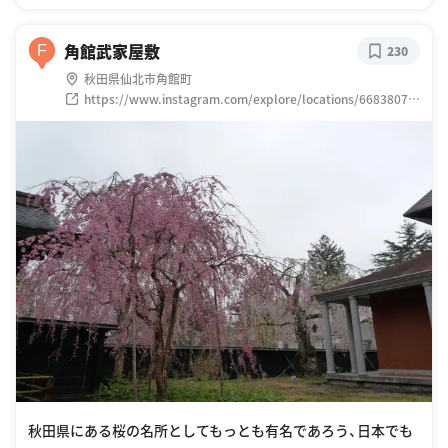
角館武家屋敷
F
230
秋田県仙北市角館町
https://www.instagram.com/explore/locations/66838070
8
秋田県にある桜の名所としてもっとも有名であろう、日本でも