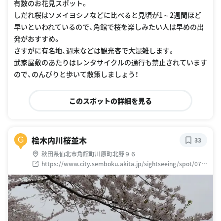
有数のお花見スポット。
しだれ桜はソメイヨシノなどに比べると見頃が1～2週間ほど
早いといわれているので、角館で桜を楽しみたい人は早めの出
発がおすすめ。
さすがに有名地、週末などは観光客で大混雑します。
武家屋敷のあたりはレンタサイクルの通行も禁止されています
ので、のんびりと歩いて散策しましょう！
このスポットの詳細を見る
桧木内川桜並木
G
33
秋田県仙北市角館町川原町北野９６
https://www.city.semboku.akita.jp/sightseeing/spot/07_
someiyoshino.html