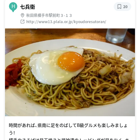
七兵衛
H
20
秋田県横手市駅前町３-１３
http://www13.plala.or.jp/kyoudoresutoran/
時間があれば、県南に足をのばしてB級グルメも楽しみましょ
う！
横手やきそばは目玉焼きと福神漬のトッピングが目をひく、キ