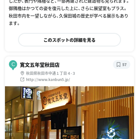
したが、表門や隅櫓など、一部再建された建造物も見られます。
御隅櫓はかつての姿を復元した上に、さらに展望室もプラス。
秋田市内を一望しながら、久保田城の歴史が学べる展示もあり
ます。
このスポットの詳細を見る
寛文五年堂秋田店
C
57
秋田県秋田市中通１丁目４-３
http://www.kanbun5.jp/