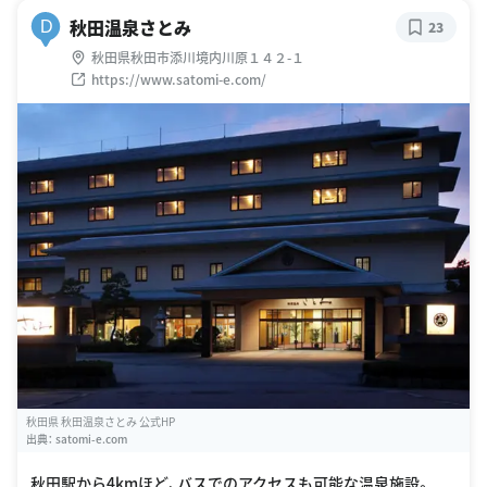
秋田温泉さとみ
D
23
秋田県秋田市添川境内川原１４２-１
https://www.satomi-e.com/
秋田県 秋田温泉さとみ 公式HP
出典：
satomi-e.com
秋田駅から4kmほど、バスでのアクセスも可能な温泉施設。