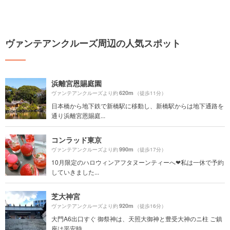
ヴァンテアンクルーズ周辺の人気スポット
浜離宮恩賜庭園
620m
ヴァンテアンクルーズより約
（徒歩11分）
日本橋から地下鉄で新橋駅に移動し、新橋駅からは地下通路を
通り浜離宮恩賜庭...
コンラッド東京
990m
ヴァンテアンクルーズより約
（徒歩17分）
10月限定のハロウィンアフタヌーンティーへ❤私は一休で予約
していきました...
芝大神宮
920m
ヴァンテアンクルーズより約
（徒歩16分）
大門A6出口すぐ 御祭神は、天照大御神と豊受大神のニ柱 ご鎮
座は平安時...