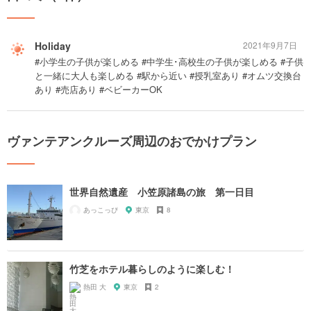
Holiday
2021年9月7日
#小学生の子供が楽しめる #中学生･高校生の子供が楽しめる #子供
と一緒に大人も楽しめる #駅から近い #授乳室あり #オムツ交換台
あり #売店あり #ベビーカーOK
ヴァンテアンクルーズ周辺のおでかけプラン
世界自然遺産 小笠原諸島の旅 第一日目
あっこっぴ
東京
8
竹芝をホテル暮らしのように楽しむ！
熱田 大
東京
2