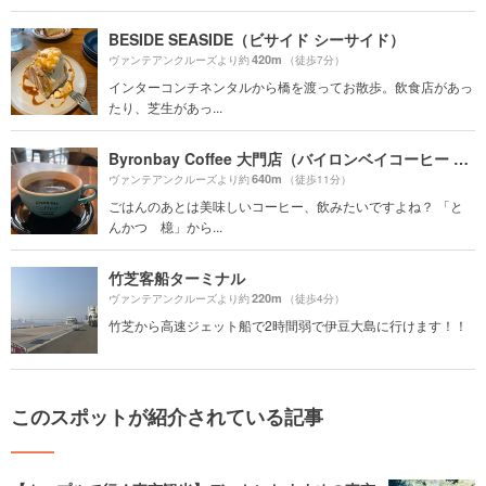
BESIDE SEASIDE（ビサイド シーサイド）
420m
ヴァンテアンクルーズより約
（徒歩7分）
インターコンチネンタルから橋を渡ってお散歩。飲食店があっ
たり、芝生があっ...
Byronbay Coffee 大門店（バイロンベイコーヒー 大門店）
640m
ヴァンテアンクルーズより約
（徒歩11分）
ごはんのあとは美味しいコーヒー、飲みたいですよね？ 「と
んかつ 檍」から...
竹芝客船ターミナル
220m
ヴァンテアンクルーズより約
（徒歩4分）
竹芝から高速ジェット船で2時間弱で伊豆大島に行けます！！
このスポットが紹介されている記事