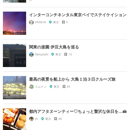
インターコンチネンタル東京ベイでステイケイション
mh0818
東京
4
関東の楽園 伊豆大島を巡る
Haruyoshi
東京
13
最高の夜景を船上から 大島１泊３日クルーズ旅
コムケン
東京
25
都内アフタヌーンティー♡ちょっと贅沢な休日を…🍰
yh
東京
48