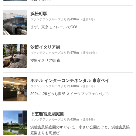
浜松町駅
490m
ヴァンテアンクルーズより約
（徒歩9分）
まず、東京モノレールでGO!
汐留イタリア街
870m
ヴァンテアンクルーズより約
（徒歩15分）
汐留イタリア街 夜
ホテル インターコンチネンタル 東京ベイ
130m
ヴァンテアンクルーズより約
（徒歩3分）
2024.1.26どっち派💜 スイーツブッフェ(いちご)
旧芝離宮恩賜庭園
420m
ヴァンテアンクルーズより約
（徒歩8分）
浜離宮恩賜庭園のすぐそば。 小さい公園だけど、浜離宮恩賜
庭園よりも高層ビ...